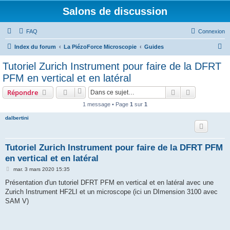
Salons de discussion
FAQ
Connexion
R
Index du forum
La PiézoForce Microscopie
Guides
e
Tutoriel Zurich Instrument pour faire de la DFRT
c
PFM en vertical et en latéral
h
Rechercher
Recherche 
Répondre
e
1 message • Page
1
sur
1
r
dalbertini
c
h
e
Tutoriel Zurich Instrument pour faire de la DFRT PFM
en vertical et en latéral
r
M
mar. 3 mars 2020 15:35
e
s
Présentation d'un tutoriel DFRT PFM en vertical et en latéral avec une
s
Zurich Instrument HF2LI et un microscope (ici un DImension 3100 avec
a
g
SAM V)
e