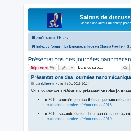
Salons de discuss
Discussions autour du champ proc
Accès rapide
FAQ
Index du forum
La Nanomécanique en Champ Proche
Gu
Présentations des journées nanoméca
R
Répondre
Présentations des journées nanomécaniqu
M
par
dalbertini
»
dim. 8 déc. 2019 10:14
e
s
Vous pouvez vous référer aux
présentations des journé
s
a
En 2018, première journée thématique nanomécaniqu
g
http://indico.mathrice.fr/e/nanomeca2018
e
En 2019, seconde édition de la journée nanomécani
http://indico.mathrice.fr/e/nanomeca2019