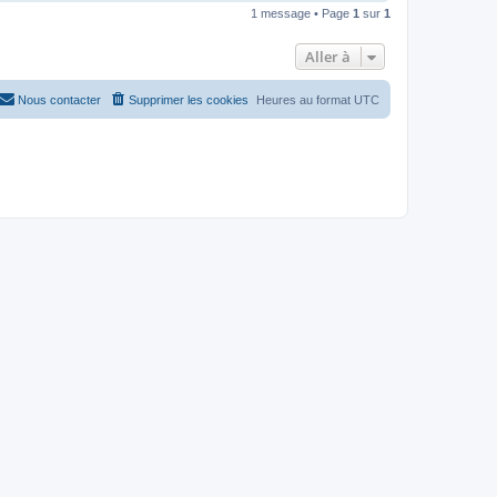
a
1 message • Page
1
sur
1
u
t
Aller à
Nous contacter
Supprimer les cookies
Heures au format
UTC