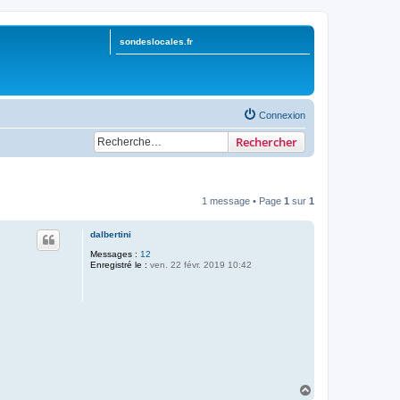
sondeslocales.fr
Connexion
Rechercher
1 message • Page
1
sur
1
dalbertini
Messages :
12
Enregistré le :
ven. 22 févr. 2019 10:42
H