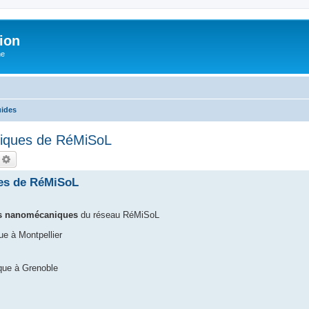
ion
he
ides
niques de RéMiSoL
echercher
Recherche avancée
es de RéMiSoL
es nanomécaniques
du réseau RéMiSoL
e à Montpellier
que à Grenoble