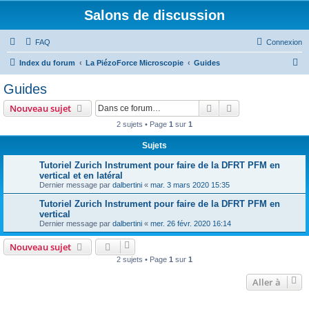
Salons de discussion
FAQ
Connexion
R
Index du forum
La PiézoForce Microscopie
Guides
e
Guides
c
Rechercher
Recherche avanc
Nouveau sujet
h
2 sujets • Page
1
sur
1
e
Sujets
r
c
Tutoriel Zurich Instrument pour faire de la DFRT PFM en
vertical et en latéral
h
Dernier message par
dalbertini
«
mar. 3 mars 2020 15:35
e
Tutoriel Zurich Instrument pour faire de la DFRT PFM en
r
vertical
Dernier message par
dalbertini
«
mer. 26 févr. 2020 16:14
Nouveau sujet
2 sujets • Page
1
sur
1
Aller à