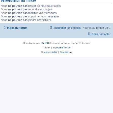
PERMISSIONS DU FORUM
Vous
ne pouvez pas
poster de nouveaux sujets
Vous
ne pouvez pas
répondre aux sujets
Vous
ne pouvez pas
modifier vos messages
Vous
ne pouvez pas
supprimer vos messages
Vous
ne pouvez pas
joindre des fichiers
Index du forum
Supprimer les cookies
Heures au format
UTC
Nous contacter
Développé par
phpBB
® Forum Software © phpBB Limited
Traduit par
phpBB-fr.com
Confidentialité
|
Conditions