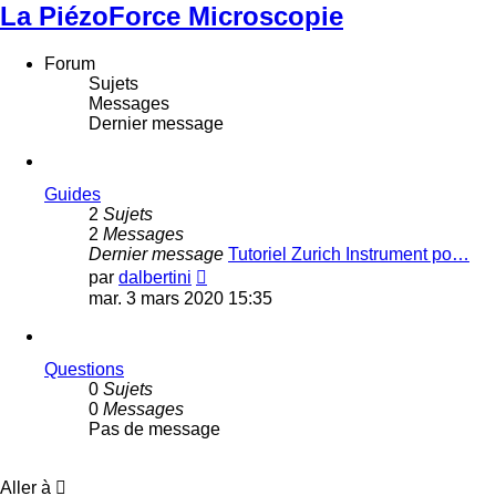
La PiézoForce Microscopie
Forum
Sujets
Messages
Dernier message
Guides
2
Sujets
2
Messages
Dernier message
Tutoriel Zurich Instrument po…
Voir
par
dalbertini
le
mar. 3 mars 2020 15:35
dernier
message
Questions
0
Sujets
0
Messages
Pas de message
Aller à