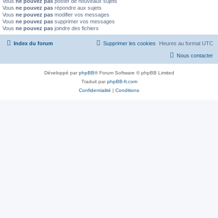
Vous
ne pouvez pas
poster de nouveaux sujets
Vous
ne pouvez pas
répondre aux sujets
Vous
ne pouvez pas
modifier vos messages
Vous
ne pouvez pas
supprimer vos messages
Vous
ne pouvez pas
joindre des fichiers
Index du forum
Supprimer les cookies
Heures au format
UTC
Nous contacter
Développé par
phpBB
® Forum Software © phpBB Limited
Traduit par
phpBB-fr.com
Confidentialité
|
Conditions