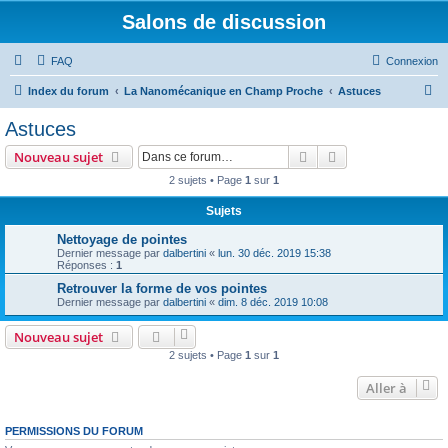
Salons de discussion
FAQ
Connexion
R
Index du forum
La Nanomécanique en Champ Proche
Astuces
e
Astuces
c
Rechercher
Recherche avanc
Nouveau sujet
h
2 sujets • Page
1
sur
1
e
Sujets
r
c
Nettoyage de pointes
Dernier message par
dalbertini
«
lun. 30 déc. 2019 15:38
h
Réponses :
1
e
Retrouver la forme de vos pointes
Dernier message par
dalbertini
«
dim. 8 déc. 2019 10:08
r
Nouveau sujet
2 sujets • Page
1
sur
1
Aller à
PERMISSIONS DU FORUM