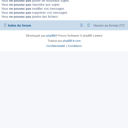
Vous
ne pouvez pas
poster de nouveaux sujets
Vous
ne pouvez pas
répondre aux sujets
Vous
ne pouvez pas
modifier vos messages
Vous
ne pouvez pas
supprimer vos messages
Vous
ne pouvez pas
joindre des fichiers
Index du forum
Heures au format
UTC
Développé par
phpBB
® Forum Software © phpBB Limited
Traduit par
phpBB-fr.com
Confidentialité
|
Conditions