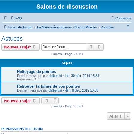
Salons de discussion
FAQ
Connexion
R
Index du forum
La Nanomécanique en Champ Proche
Astuces
e
Astuces
c
Rechercher
Recherche avanc
Nouveau sujet
h
2 sujets • Page
1
sur
1
e
Sujets
r
c
Nettoyage de pointes
Dernier message par
dalbertini
«
lun. 30 déc. 2019 15:38
h
Réponses :
1
e
Retrouver la forme de vos pointes
Dernier message par
dalbertini
«
dim. 8 déc. 2019 10:08
r
Nouveau sujet
2 sujets • Page
1
sur
1
Aller à
PERMISSIONS DU FORUM