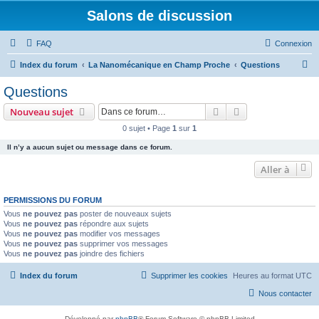
Salons de discussion
FAQ
Connexion
R
Index du forum
La Nanomécanique en Champ Proche
Questions
e
Questions
c
Rechercher
Recherche avanc
Nouveau sujet
h
0 sujet • Page
1
sur
1
e
Il n’y a aucun sujet ou message dans ce forum.
r
c
Aller à
h
PERMISSIONS DU FORUM
e
Vous
ne pouvez pas
poster de nouveaux sujets
r
Vous
ne pouvez pas
répondre aux sujets
Vous
ne pouvez pas
modifier vos messages
Vous
ne pouvez pas
supprimer vos messages
Vous
ne pouvez pas
joindre des fichiers
Index du forum
Supprimer les cookies
Heures au format
UTC
Nous contacter
Développé par
phpBB
® Forum Software © phpBB Limited