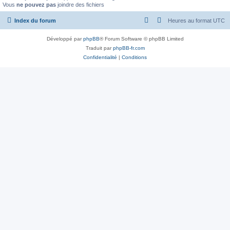
Vous
ne pouvez pas
joindre des fichiers
Index du forum
Heures au format
UTC
Développé par
phpBB
® Forum Software © phpBB Limited
Traduit par
phpBB-fr.com
Confidentialité
|
Conditions