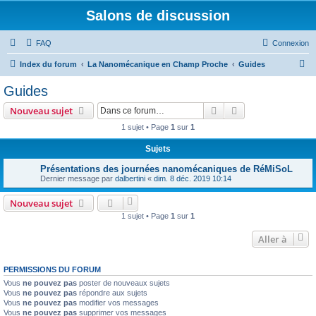
Salons de discussion
FAQ
Connexion
R
Index du forum
La Nanomécanique en Champ Proche
Guides
e
Guides
c
Rechercher
Recherche avanc
Nouveau sujet
h
1 sujet • Page
1
sur
1
e
Sujets
r
c
Présentations des journées nanomécaniques de RéMiSoL
Dernier message par
dalbertini
«
dim. 8 déc. 2019 10:14
h
e
Nouveau sujet
1 sujet • Page
1
sur
1
r
Aller à
PERMISSIONS DU FORUM
Vous
ne pouvez pas
poster de nouveaux sujets
Vous
ne pouvez pas
répondre aux sujets
Vous
ne pouvez pas
modifier vos messages
Vous
ne pouvez pas
supprimer vos messages