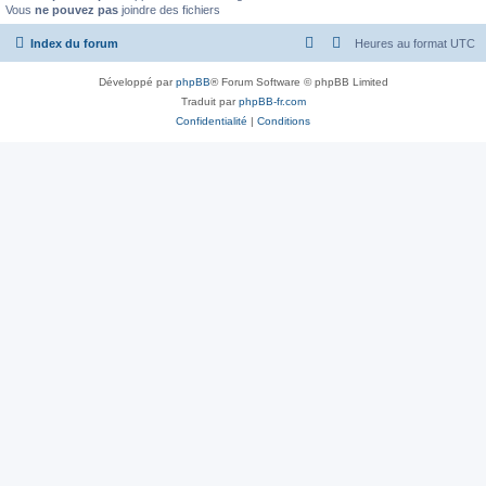
Vous
ne pouvez pas
joindre des fichiers
Index du forum
Heures au format
UTC
Développé par
phpBB
® Forum Software © phpBB Limited
Traduit par
phpBB-fr.com
Confidentialité
|
Conditions