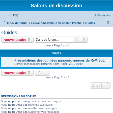
Salons de discussion
FAQ
Connexion
R
Index du forum
La Nanomécanique en Champ Proche
Guides
e
Guides
c
Rechercher
Recherche avanc
Nouveau sujet
h
1 sujet • Page
1
sur
1
e
Sujets
r
c
Présentations des journées nanomécaniques de RéMiSoL
Dernier message par
dalbertini
«
dim. 8 déc. 2019 10:14
h
e
Nouveau sujet
1 sujet • Page
1
sur
1
r
Aller à
PERMISSIONS DU FORUM
Vous
ne pouvez pas
poster de nouveaux sujets
Vous
ne pouvez pas
répondre aux sujets
Vous
ne pouvez pas
modifier vos messages
Vous
ne pouvez pas
supprimer vos messages