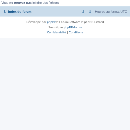
Vous
ne pouvez pas
joindre des fichiers
Index du forum
Heures au format
UTC
Développé par
phpBB
® Forum Software © phpBB Limited
Traduit par
phpBB-fr.com
Confidentialité
|
Conditions