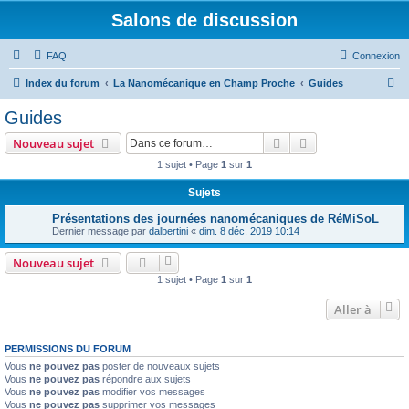
Salons de discussion
FAQ
Connexion
R
Index du forum
La Nanomécanique en Champ Proche
Guides
e
Guides
c
Rechercher
Recherche avanc
Nouveau sujet
h
1 sujet • Page
1
sur
1
e
Sujets
r
c
Présentations des journées nanomécaniques de RéMiSoL
Dernier message par
dalbertini
«
dim. 8 déc. 2019 10:14
h
e
Nouveau sujet
1 sujet • Page
1
sur
1
r
Aller à
PERMISSIONS DU FORUM
Vous
ne pouvez pas
poster de nouveaux sujets
Vous
ne pouvez pas
répondre aux sujets
Vous
ne pouvez pas
modifier vos messages
Vous
ne pouvez pas
supprimer vos messages