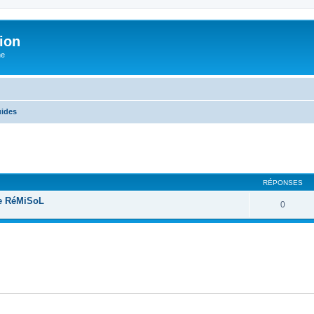
ion
he
ides
cher
cherche avancée
RÉPONSES
de RéMiSoL
0