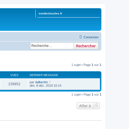
sondeslocales.fr
Connexion
Rechercher
1 sujet • Page
1
sur
1
VUES
DERNIER MESSAGE
par
dalbertini
239952
dim. 8 déc. 2019 10:14
1 sujet • Page
1
sur
1
Aller à