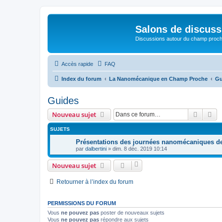
Salons de discuss
Discussions autour du champ proc
Accès rapide
FAQ
Index du forum
La Nanomécanique en Champ Proche
Gu
Guides
Recher
Re
Nouveau sujet
SUJETS
Présentations des journées nanomécaniques 
par
dalbertini
»
dim. 8 déc. 2019 10:14
Nouveau sujet
Retourner à l’index du forum
PERMISSIONS DU FORUM
Vous
ne pouvez pas
poster de nouveaux sujets
Vous
ne pouvez pas
répondre aux sujets