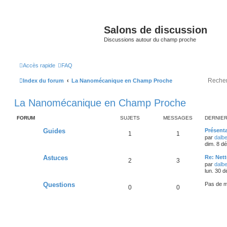
Salons de discussion
Discussions autour du champ proche
Accès rapide
FAQ
Index du forum
La Nanomécanique en Champ Proche
La Nanomécanique en Champ Proche
FORUM
SUJETS
MESSAGES
DERNIE
Guides
Présent
1
1
par
dalbe
dim. 8 d
Astuces
Re: Net
2
3
par
dalbe
lun. 30 
Questions
Pas de 
0
0