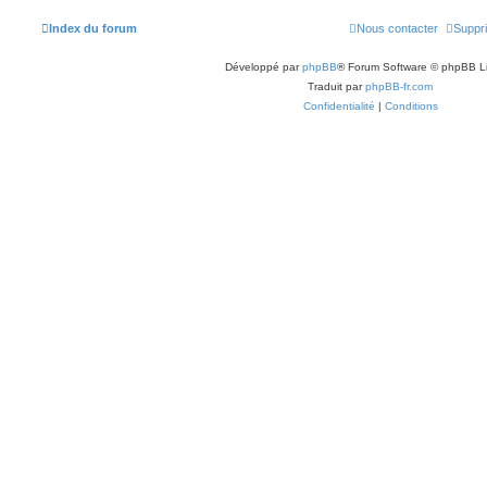
Index du forum
Nous contacter
Suppri
Développé par
phpBB
® Forum Software © phpBB L
Traduit par
phpBB-fr.com
Confidentialité
|
Conditions