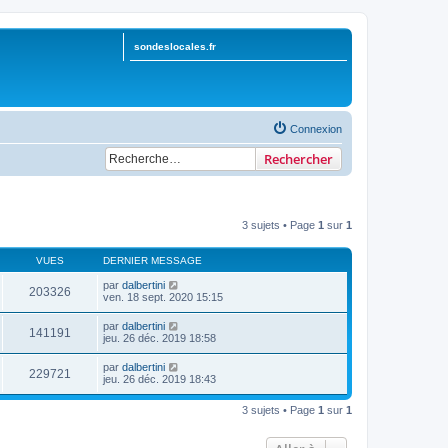
sondeslocales.fr
Connexion
Rechercher
3 sujets • Page
1
sur
1
VUES
DERNIER MESSAGE
par
dalbertini
203326
ven. 18 sept. 2020 15:15
par
dalbertini
141191
jeu. 26 déc. 2019 18:58
par
dalbertini
229721
jeu. 26 déc. 2019 18:43
3 sujets • Page
1
sur
1