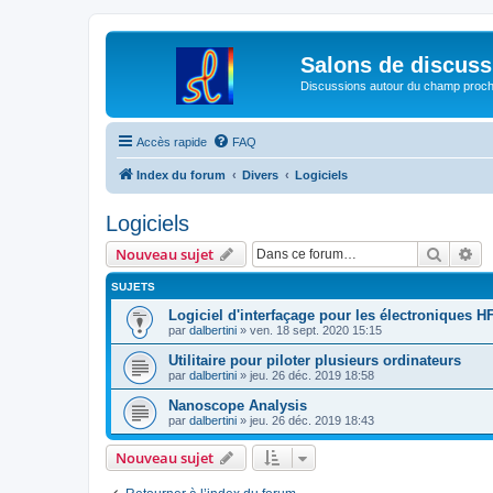
Salons de discuss
Discussions autour du champ proc
Accès rapide
FAQ
Index du forum
Divers
Logiciels
Logiciels
Recher
Re
Nouveau sujet
SUJETS
Logiciel d'interfaçage pour les électroniques HF
par
dalbertini
»
ven. 18 sept. 2020 15:15
Utilitaire pour piloter plusieurs ordinateurs
par
dalbertini
»
jeu. 26 déc. 2019 18:58
Nanoscope Analysis
par
dalbertini
»
jeu. 26 déc. 2019 18:43
Nouveau sujet