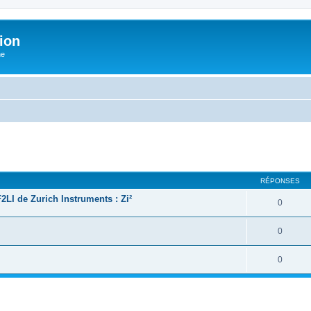
ion
he
cher
cherche avancée
RÉPONSES
2LI de Zurich Instruments : Zi²
0
0
0