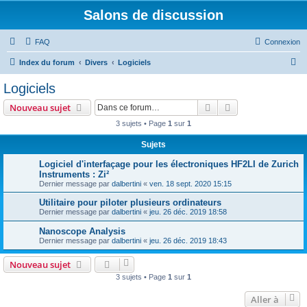
Salons de discussion
FAQ
Connexion
R
Index du forum
Divers
Logiciels
e
Logiciels
c
Rechercher
Recherche avanc
Nouveau sujet
h
3 sujets • Page
1
sur
1
e
Sujets
r
c
Logiciel d'interfaçage pour les électroniques HF2LI de Zurich
Instruments : Zi²
h
Dernier message par
dalbertini
«
ven. 18 sept. 2020 15:15
e
Utilitaire pour piloter plusieurs ordinateurs
r
Dernier message par
dalbertini
«
jeu. 26 déc. 2019 18:58
Nanoscope Analysis
Dernier message par
dalbertini
«
jeu. 26 déc. 2019 18:43
Nouveau sujet
3 sujets • Page
1
sur
1
Aller à