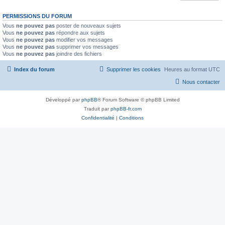
PERMISSIONS DU FORUM
Vous
ne pouvez pas
poster de nouveaux sujets
Vous
ne pouvez pas
répondre aux sujets
Vous
ne pouvez pas
modifier vos messages
Vous
ne pouvez pas
supprimer vos messages
Vous
ne pouvez pas
joindre des fichiers
Index du forum
Supprimer les cookies
Heures au format
UTC
Nous contacter
Développé par
phpBB
® Forum Software © phpBB Limited
Traduit par
phpBB-fr.com
Confidentialité
|
Conditions