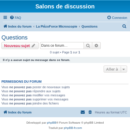
Salons de discussion
FAQ
Connexion
R
Index du forum
La PiézoForce Microscopie
Questions
e
Questions
c
Rechercher
Recherche avanc
Nouveau sujet
h
0 sujet • Page
1
sur
1
e
Il n’y a aucun sujet ou message dans ce forum.
r
c
Aller à
h
PERMISSIONS DU FORUM
e
Vous
ne pouvez pas
poster de nouveaux sujets
r
Vous
ne pouvez pas
répondre aux sujets
Vous
ne pouvez pas
modifier vos messages
Vous
ne pouvez pas
supprimer vos messages
Vous
ne pouvez pas
joindre des fichiers
Index du forum
Heures au format
UTC
Développé par
phpBB
® Forum Software © phpBB Limited
Traduit par
phpBB-fr.com