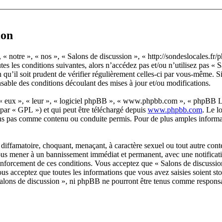
ion
 « notre », « nos », « Salons de discussion », « http://sondeslocales.fr
tes les conditions suivantes, alors n’accédez pas et/ou n’utilisez pas «
u’il soit prudent de vérifier régulièrement celles-ci par vous-même. Si
sable des conditions découlant des mises à jour et/ou modifications.
 « eux », « leur », « logiciel phpBB », « www.phpbb.com », « phpBB Lim
 par « GPL ») et qui peut être téléchargé depuis
www.phpbb.com
. Le l
ns pas comme contenu ou conduite permis. Pour de plus amples informat
diffamatoire, choquant, menaçant, à caractère sexuel ou tout autre conte
 vous mener à un bannissement immédiat et permanent, avec une notificatio
renforcement de ces conditions. Vous acceptez que « Salons de discussio
us acceptez que toutes les informations que vous avez saisies soient s
 Salons de discussion », ni phpBB ne pourront être tenus comme responsa