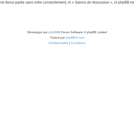
une tierce partie sans votre consentement, ni « Salons de discussion », ni phpBB 
Développé par
phpBB
® Forum Software © phpBB Limited
Traduit par
phpBB-fr.com
Confidentialité
|
Conditions