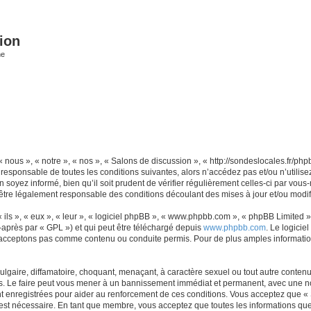
ion
he
 nous », « notre », « nos », « Salons de discussion », « http://sondeslocales.fr/p
 responsable de toutes les conditions suivantes, alors n’accédez pas et/ou n’utilis
 soyez informé, bien qu’il soit prudent de vérifier régulièrement celles-ci par vous
être légalement responsable des conditions découlant des mises à jour et/ou modif
ls », « eux », « leur », « logiciel phpBB », « www.phpbb.com », « phpBB Limited »,
-après par « GPL ») et qui peut être téléchargé depuis
www.phpbb.com
. Le logicie
acceptons pas comme contenu ou conduite permis. Pour de plus amples informations
lgaire, diffamatoire, choquant, menaçant, à caractère sexuel ou tout autre contenu 
s. Le faire peut vous mener à un bannissement immédiat et permanent, avec une notif
 enregistrées pour aider au renforcement de ces conditions. Vous acceptez que «
 est nécessaire. En tant que membre, vous acceptez que toutes les informations qu