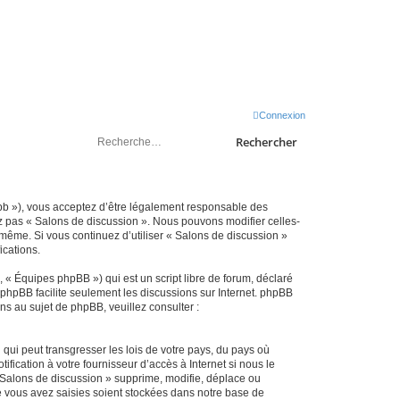
sondeslocales.fr
Connexion
Rechercher
hpbb »), vous acceptez d’être légalement responsable des
ez pas « Salons de discussion ». Nous pouvons modifier celles-
-même. Si vous continuez d’utiliser « Salons de discussion »
ications.
 « Équipes phpBB ») qui est un script libre de forum, déclaré
l phpBB facilite seulement les discussions sur Internet. phpBB
 au sujet de phpBB, veuillez consulter :
qui peut transgresser les lois de votre pays, du pays où
ication à votre fournisseur d’accès à Internet si nous le
 Salons de discussion » supprime, modifie, déplace ou
e vous avez saisies soient stockées dans notre base de