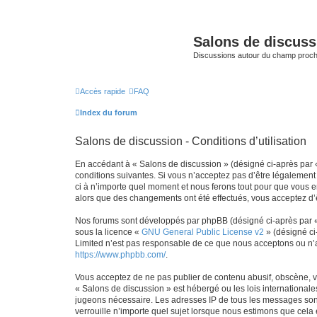
Salons de discuss
Discussions autour du champ proc
Accès rapide
FAQ
Index du forum
Salons de discussion - Conditions d’utilisation
En accédant à « Salons de discussion » (désigné ci-après par «
conditions suivantes. Si vous n’acceptez pas d’être légalement
ci à n’importe quel moment et nous ferons tout pour que vous en
alors que des changements ont été effectués, vous acceptez d’
Nos forums sont développés par phpBB (désigné ci-après par « i
sous la licence «
GNU General Public License v2
» (désigné ci
Limited n’est pas responsable de ce que nous acceptons ou n’
https://www.phpbb.com/
.
Vous acceptez de ne pas publier de contenu abusif, obscène, vu
« Salons de discussion » est hébergé ou les lois internationale
jugeons nécessaire. Les adresses IP de tous les messages sont
verrouille n’importe quel sujet lorsque nous estimons que cela