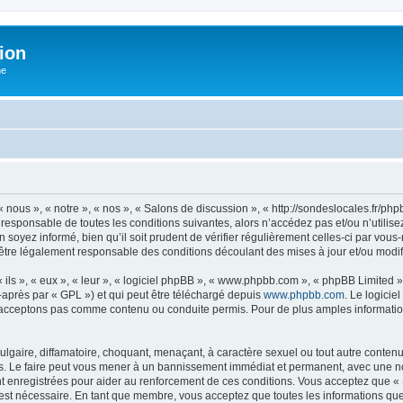
ion
he
 nous », « notre », « nos », « Salons de discussion », « http://sondeslocales.fr/p
 responsable de toutes les conditions suivantes, alors n’accédez pas et/ou n’utilis
 soyez informé, bien qu’il soit prudent de vérifier régulièrement celles-ci par vous
être légalement responsable des conditions découlant des mises à jour et/ou modif
ls », « eux », « leur », « logiciel phpBB », « www.phpbb.com », « phpBB Limited »,
-après par « GPL ») et qui peut être téléchargé depuis
www.phpbb.com
. Le logicie
acceptons pas comme contenu ou conduite permis. Pour de plus amples informations
lgaire, diffamatoire, choquant, menaçant, à caractère sexuel ou tout autre contenu 
s. Le faire peut vous mener à un bannissement immédiat et permanent, avec une notif
 enregistrées pour aider au renforcement de ces conditions. Vous acceptez que «
 est nécessaire. En tant que membre, vous acceptez que toutes les informations qu