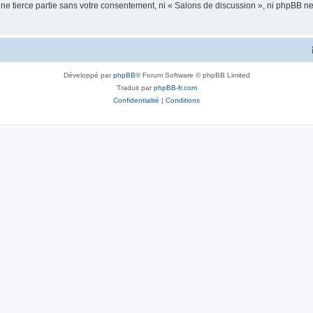
une tierce partie sans votre consentement, ni « Salons de discussion », ni phpBB 
Développé par
phpBB
® Forum Software © phpBB Limited
Traduit par
phpBB-fr.com
Confidentialité
|
Conditions