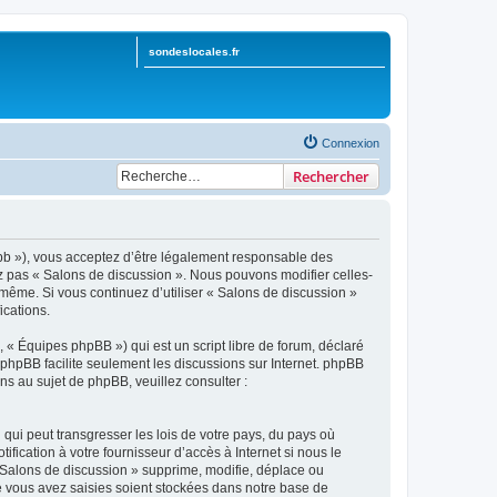
sondeslocales.fr
Connexion
Rechercher
hpbb »), vous acceptez d’être légalement responsable des
ez pas « Salons de discussion ». Nous pouvons modifier celles-
-même. Si vous continuez d’utiliser « Salons de discussion »
ications.
 « Équipes phpBB ») qui est un script libre de forum, déclaré
l phpBB facilite seulement les discussions sur Internet. phpBB
 au sujet de phpBB, veuillez consulter :
qui peut transgresser les lois de votre pays, du pays où
ication à votre fournisseur d’accès à Internet si nous le
 Salons de discussion » supprime, modifie, déplace ou
e vous avez saisies soient stockées dans notre base de