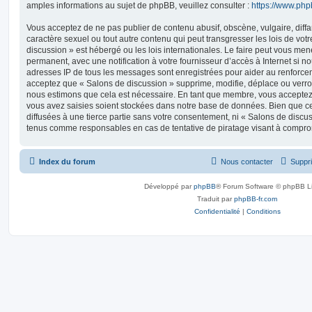
amples informations au sujet de phpBB, veuillez consulter :
https://www.ph
Vous acceptez de ne pas publier de contenu abusif, obscène, vulgaire, diff
caractère sexuel ou tout autre contenu qui peut transgresser les lois de vot
discussion » est hébergé ou les lois internationales. Le faire peut vous m
permanent, avec une notification à votre fournisseur d’accès à Internet si n
adresses IP de tous les messages sont enregistrées pour aider au renforce
acceptez que « Salons de discussion » supprime, modifie, déplace ou verrou
nous estimons que cela est nécessaire. En tant que membre, vous acceptez 
vous avez saisies soient stockées dans notre base de données. Bien que ce
diffusées à une tierce partie sans votre consentement, ni « Salons de discu
tenus comme responsables en cas de tentative de piratage visant à compro
Index du forum
Nous contacter
Suppri
Développé par
phpBB
® Forum Software © phpBB L
Traduit par
phpBB-fr.com
Confidentialité
|
Conditions