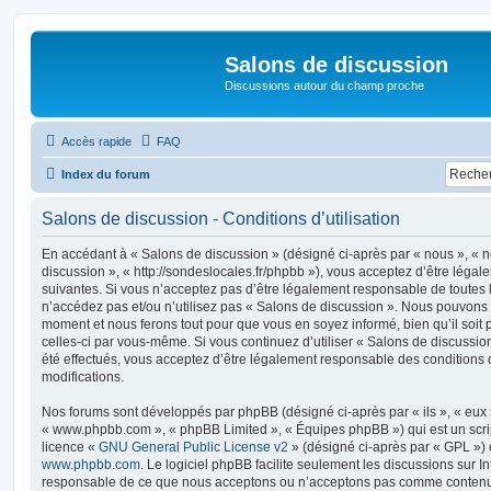
Salons de discussion
Discussions autour du champ proche
Accès rapide
FAQ
Index du forum
Salons de discussion - Conditions d’utilisation
En accédant à « Salons de discussion » (désigné ci-après par « nous », « no
discussion », « http://sondeslocales.fr/phpbb »), vous acceptez d’être léga
suivantes. Si vous n’acceptez pas d’être légalement responsable de toutes l
n’accédez pas et/ou n’utilisez pas « Salons de discussion ». Nous pouvons m
moment et nous ferons tout pour que vous en soyez informé, bien qu’il soit 
celles-ci par vous-même. Si vous continuez d’utiliser « Salons de discussi
été effectués, vous acceptez d’être légalement responsable des conditions 
modifications.
Nos forums sont développés par phpBB (désigné ci-après par « ils », « eux »,
« www.phpbb.com », « phpBB Limited », « Équipes phpBB ») qui est un script
licence «
GNU General Public License v2
» (désigné ci-après par « GPL ») 
www.phpbb.com
. Le logiciel phpBB facilite seulement les discussions sur I
responsable de ce que nous acceptons ou n’acceptons pas comme contenu 