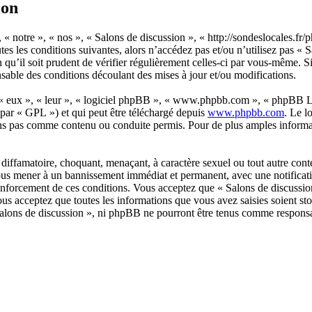
ion
 « notre », « nos », « Salons de discussion », « http://sondeslocales.fr
tes les conditions suivantes, alors n’accédez pas et/ou n’utilisez pas «
u’il soit prudent de vérifier régulièrement celles-ci par vous-même. Si
sable des conditions découlant des mises à jour et/ou modifications.
 « eux », « leur », « logiciel phpBB », « www.phpbb.com », « phpBB Lim
 par « GPL ») et qui peut être téléchargé depuis
www.phpbb.com
. Le l
ns pas comme contenu ou conduite permis. Pour de plus amples informat
diffamatoire, choquant, menaçant, à caractère sexuel ou tout autre conte
 vous mener à un bannissement immédiat et permanent, avec une notificatio
renforcement de ces conditions. Vous acceptez que « Salons de discussio
us acceptez que toutes les informations que vous avez saisies soient s
 Salons de discussion », ni phpBB ne pourront être tenus comme responsa