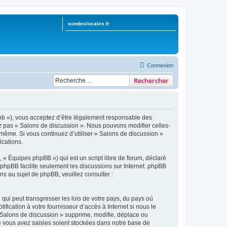
sondeslocales.fr
Connexion
Rechercher
hpbb »), vous acceptez d’être légalement responsable des
ez pas « Salons de discussion ». Nous pouvons modifier celles-
-même. Si vous continuez d’utiliser « Salons de discussion »
ications.
 « Équipes phpBB ») qui est un script libre de forum, déclaré
l phpBB facilite seulement les discussions sur Internet. phpBB
 au sujet de phpBB, veuillez consulter :
qui peut transgresser les lois de votre pays, du pays où
ication à votre fournisseur d’accès à Internet si nous le
 Salons de discussion » supprime, modifie, déplace ou
e vous avez saisies soient stockées dans notre base de