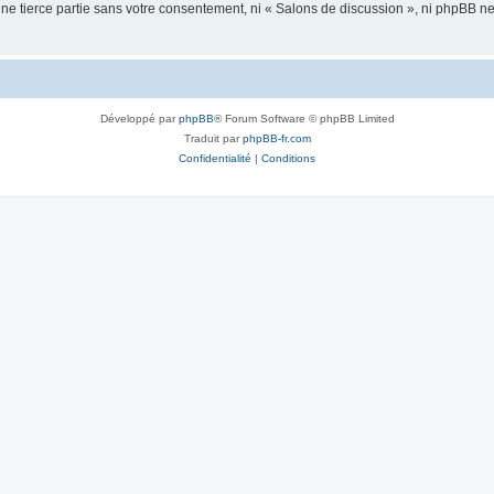
une tierce partie sans votre consentement, ni « Salons de discussion », ni phpBB 
Développé par
phpBB
® Forum Software © phpBB Limited
Traduit par
phpBB-fr.com
Confidentialité
|
Conditions