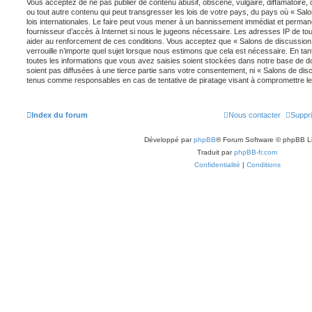
Vous acceptez de ne pas publier de contenu abusif, obscène, vulgaire, diffamatoire
ou tout autre contenu qui peut transgresser les lois de votre pays, du pays où « Sal
lois internationales. Le faire peut vous mener à un bannissement immédiat et permane
fournisseur d’accès à Internet si nous le jugeons nécessaire. Les adresses IP de t
aider au renforcement de ces conditions. Vous acceptez que « Salons de discussion 
verrouille n’importe quel sujet lorsque nous estimons que cela est nécessaire. En 
toutes les informations que vous avez saisies soient stockées dans notre base de d
soient pas diffusées à une tierce partie sans votre consentement, ni « Salons de dis
tenus comme responsables en cas de tentative de piratage visant à compromettre l
Index du forum
Nous contacter
Suppri
Développé par
phpBB
® Forum Software © phpBB L
Traduit par
phpBB-fr.com
Confidentialité
|
Conditions