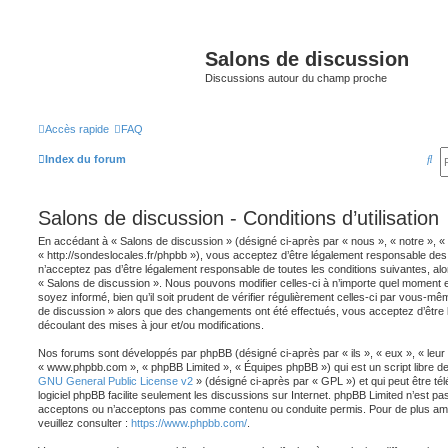
Salons de discussion
Discussions autour du champ proche
Accès rapide
FAQ
R
Index du forum
e
c
Salons de discussion - Conditions d’utilisation
h
En accédant à « Salons de discussion » (désigné ci-après par « nous », « notre », «
e
« http://sondeslocales.fr/phpbb »), vous acceptez d’être légalement responsable des
n’acceptez pas d’être légalement responsable de toutes les conditions suivantes, alo
r
« Salons de discussion ». Nous pouvons modifier celles-ci à n’importe quel moment 
soyez informé, bien qu’il soit prudent de vérifier régulièrement celles-ci par vous-mêm
c
de discussion » alors que des changements ont été effectués, vous acceptez d’être
découlant des mises à jour et/ou modifications.
h
e
Nos forums sont développés par phpBB (désigné ci-après par « ils », « eux », « leur »
« www.phpbb.com », « phpBB Limited », « Équipes phpBB ») qui est un script libre de
r
GNU General Public License v2
» (désigné ci-après par « GPL ») et qui peut être t
logiciel phpBB facilite seulement les discussions sur Internet. phpBB Limited n’est 
acceptons ou n’acceptons pas comme contenu ou conduite permis. Pour de plus amp
veuillez consulter :
https://www.phpbb.com/
.