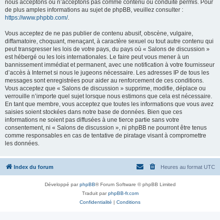
nous acceptons ou n’acceptons pas comme contenu ou conduite permis. Pour
de plus amples informations au sujet de phpBB, veuillez consulter :
https://www.phpbb.com/
.
Vous acceptez de ne pas publier de contenu abusif, obscène, vulgaire,
diffamatoire, choquant, menaçant, à caractère sexuel ou tout autre contenu qui
peut transgresser les lois de votre pays, du pays où « Salons de discussion »
est hébergé ou les lois internationales. Le faire peut vous mener à un
bannissement immédiat et permanent, avec une notification à votre fournisseur
d’accès à Internet si nous le jugeons nécessaire. Les adresses IP de tous les
messages sont enregistrées pour aider au renforcement de ces conditions.
Vous acceptez que « Salons de discussion » supprime, modifie, déplace ou
verrouille n’importe quel sujet lorsque nous estimons que cela est nécessaire.
En tant que membre, vous acceptez que toutes les informations que vous avez
saisies soient stockées dans notre base de données. Bien que ces
informations ne soient pas diffusées à une tierce partie sans votre
consentement, ni « Salons de discussion », ni phpBB ne pourront être tenus
comme responsables en cas de tentative de piratage visant à compromettre
les données.
Index du forum
Heures au format
UTC
Développé par
phpBB
® Forum Software © phpBB Limited
Traduit par
phpBB-fr.com
Confidentialité
|
Conditions