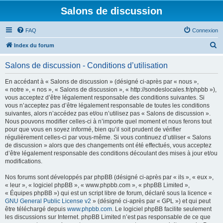
Salons de discussion
FAQ
Connexion
R
Index du forum
e
Salons de discussion - Conditions d’utilisation
c
h
En accédant à « Salons de discussion » (désigné ci-après par « nous »,
« notre », « nos », « Salons de discussion », « http://sondeslocales.fr/phpbb »),
e
vous acceptez d’être légalement responsable des conditions suivantes. Si
r
vous n’acceptez pas d’être légalement responsable de toutes les conditions
suivantes, alors n’accédez pas et/ou n’utilisez pas « Salons de discussion ».
c
Nous pouvons modifier celles-ci à n’importe quel moment et nous ferons tout
h
pour que vous en soyez informé, bien qu’il soit prudent de vérifier
régulièrement celles-ci par vous-même. Si vous continuez d’utiliser « Salons
e
de discussion » alors que des changements ont été effectués, vous acceptez
r
d’être légalement responsable des conditions découlant des mises à jour et/ou
modifications.
Nos forums sont développés par phpBB (désigné ci-après par « ils », « eux »,
« leur », « logiciel phpBB », « www.phpbb.com », « phpBB Limited »,
« Équipes phpBB ») qui est un script libre de forum, déclaré sous la licence «
GNU General Public License v2
» (désigné ci-après par « GPL ») et qui peut
être téléchargé depuis
www.phpbb.com
. Le logiciel phpBB facilite seulement
les discussions sur Internet. phpBB Limited n’est pas responsable de ce que