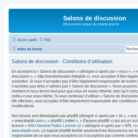
Salons de discussion
Discussions autour du champ proche
Accès rapide
FAQ
Index du forum
Salons de discussion - Conditions d’utilisation
En accédant à « Salons de discussion » (désigné ci-après par « nous », « no
discussion », « http://sondeslocales.fr/phpbb »), vous acceptez d’être léga
suivantes. Si vous n’acceptez pas d’être légalement responsable de toutes l
n’accédez pas et/ou n’utilisez pas « Salons de discussion ». Nous pouvons m
moment et nous ferons tout pour que vous en soyez informé, bien qu’il soit 
celles-ci par vous-même. Si vous continuez d’utiliser « Salons de discussi
été effectués, vous acceptez d’être légalement responsable des conditions 
modifications.
Nos forums sont développés par phpBB (désigné ci-après par « ils », « eux »,
« www.phpbb.com », « phpBB Limited », « Équipes phpBB ») qui est un script
licence «
GNU General Public License v2
» (désigné ci-après par « GPL ») 
www.phpbb.com
. Le logiciel phpBB facilite seulement les discussions sur I
responsable de ce que nous acceptons ou n’acceptons pas comme contenu 