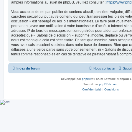
amples informations au sujet de phpBB, veuillez consulter :
https://www.ph
Vous acceptez de ne pas publier de contenu abusif, obscène, vulgaire, diff
caractère sexuel ou tout autre contenu qui peut transgresser les lois de vot
discussion » est hébergé ou les lois internationales. Le faire peut vous m
permanent, avec une notification à votre fournisseur d’accès à Internet si n
adresses IP de tous les messages sont enregistrées pour aider au renforce
acceptez que « Salons de discussion » supprime, modifie, déplace ou verrou
nous estimons que cela est nécessaire. En tant que membre, vous acceptez 
vous avez saisies soient stockées dans notre base de données. Bien que ce
diffusées à une tierce partie sans votre consentement, ni « Salons de discu
tenus comme responsables en cas de tentative de piratage visant à compro
Index du forum
Nous contacter
Suppri
Développé par
phpBB
® Forum Software © phpBB L
Traduit par
phpBB-fr.com
Confidentialité
|
Conditions