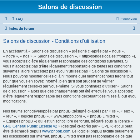
Salons de discussion
FAQ
Connexion
R
Index du forum
e
Salons de discussion - Conditions d’utilisation
c
h
En accédant à « Salons de discussion » (désigné ci-après par « nous »,
« notre », « nos », « Salons de discussion », « http://sondeslocales.fr/phpbb »),
e
vous acceptez d’être légalement responsable des conditions suivantes. Si
r
vous n’acceptez pas d’être légalement responsable de toutes les conditions
suivantes, alors n’accédez pas et/ou n’utilisez pas « Salons de discussion ».
c
Nous pouvons modifier celles-ci à n’importe quel moment et nous ferons tout
h
pour que vous en soyez informé, bien qu’il soit prudent de vérifier
régulièrement celles-ci par vous-même. Si vous continuez d’utiliser « Salons
e
de discussion » alors que des changements ont été effectués, vous acceptez
r
d’être légalement responsable des conditions découlant des mises à jour et/ou
modifications.
Nos forums sont développés par phpBB (désigné ci-après par « ils », « eux »,
« leur », « logiciel phpBB », « www.phpbb.com », « phpBB Limited »,
« Équipes phpBB ») qui est un script libre de forum, déclaré sous la licence «
GNU General Public License v2
» (désigné ci-après par « GPL ») et qui peut
être téléchargé depuis
www.phpbb.com
. Le logiciel phpBB facilite seulement
les discussions sur Internet. phpBB Limited n’est pas responsable de ce que