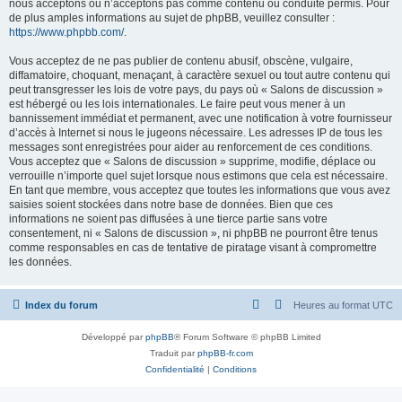
nous acceptons ou n’acceptons pas comme contenu ou conduite permis. Pour
de plus amples informations au sujet de phpBB, veuillez consulter :
https://www.phpbb.com/
.
Vous acceptez de ne pas publier de contenu abusif, obscène, vulgaire,
diffamatoire, choquant, menaçant, à caractère sexuel ou tout autre contenu qui
peut transgresser les lois de votre pays, du pays où « Salons de discussion »
est hébergé ou les lois internationales. Le faire peut vous mener à un
bannissement immédiat et permanent, avec une notification à votre fournisseur
d’accès à Internet si nous le jugeons nécessaire. Les adresses IP de tous les
messages sont enregistrées pour aider au renforcement de ces conditions.
Vous acceptez que « Salons de discussion » supprime, modifie, déplace ou
verrouille n’importe quel sujet lorsque nous estimons que cela est nécessaire.
En tant que membre, vous acceptez que toutes les informations que vous avez
saisies soient stockées dans notre base de données. Bien que ces
informations ne soient pas diffusées à une tierce partie sans votre
consentement, ni « Salons de discussion », ni phpBB ne pourront être tenus
comme responsables en cas de tentative de piratage visant à compromettre
les données.
Index du forum
Heures au format
UTC
Développé par
phpBB
® Forum Software © phpBB Limited
Traduit par
phpBB-fr.com
Confidentialité
|
Conditions