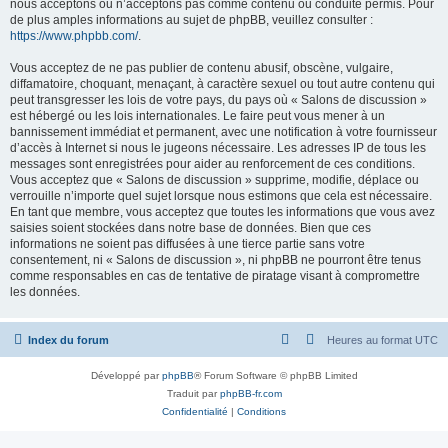
nous acceptons ou n’acceptons pas comme contenu ou conduite permis. Pour
de plus amples informations au sujet de phpBB, veuillez consulter :
https://www.phpbb.com/
.
Vous acceptez de ne pas publier de contenu abusif, obscène, vulgaire,
diffamatoire, choquant, menaçant, à caractère sexuel ou tout autre contenu qui
peut transgresser les lois de votre pays, du pays où « Salons de discussion »
est hébergé ou les lois internationales. Le faire peut vous mener à un
bannissement immédiat et permanent, avec une notification à votre fournisseur
d’accès à Internet si nous le jugeons nécessaire. Les adresses IP de tous les
messages sont enregistrées pour aider au renforcement de ces conditions.
Vous acceptez que « Salons de discussion » supprime, modifie, déplace ou
verrouille n’importe quel sujet lorsque nous estimons que cela est nécessaire.
En tant que membre, vous acceptez que toutes les informations que vous avez
saisies soient stockées dans notre base de données. Bien que ces
informations ne soient pas diffusées à une tierce partie sans votre
consentement, ni « Salons de discussion », ni phpBB ne pourront être tenus
comme responsables en cas de tentative de piratage visant à compromettre
les données.
Index du forum
Heures au format
UTC
Développé par
phpBB
® Forum Software © phpBB Limited
Traduit par
phpBB-fr.com
Confidentialité
|
Conditions