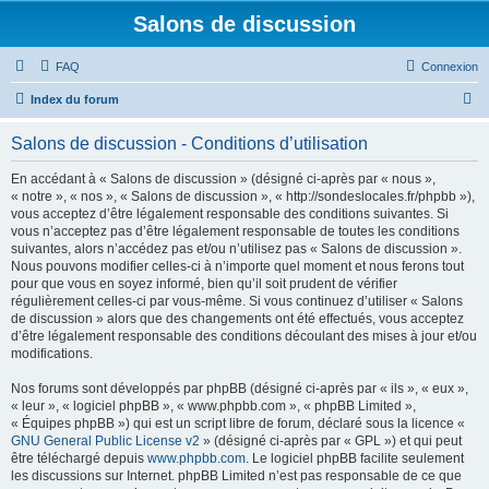
Salons de discussion
FAQ
Connexion
R
Index du forum
e
Salons de discussion - Conditions d’utilisation
c
h
En accédant à « Salons de discussion » (désigné ci-après par « nous »,
« notre », « nos », « Salons de discussion », « http://sondeslocales.fr/phpbb »),
e
vous acceptez d’être légalement responsable des conditions suivantes. Si
r
vous n’acceptez pas d’être légalement responsable de toutes les conditions
suivantes, alors n’accédez pas et/ou n’utilisez pas « Salons de discussion ».
c
Nous pouvons modifier celles-ci à n’importe quel moment et nous ferons tout
h
pour que vous en soyez informé, bien qu’il soit prudent de vérifier
régulièrement celles-ci par vous-même. Si vous continuez d’utiliser « Salons
e
de discussion » alors que des changements ont été effectués, vous acceptez
r
d’être légalement responsable des conditions découlant des mises à jour et/ou
modifications.
Nos forums sont développés par phpBB (désigné ci-après par « ils », « eux »,
« leur », « logiciel phpBB », « www.phpbb.com », « phpBB Limited »,
« Équipes phpBB ») qui est un script libre de forum, déclaré sous la licence «
GNU General Public License v2
» (désigné ci-après par « GPL ») et qui peut
être téléchargé depuis
www.phpbb.com
. Le logiciel phpBB facilite seulement
les discussions sur Internet. phpBB Limited n’est pas responsable de ce que