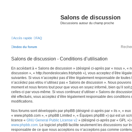
Salons de discussion
Discussions autour du champ proche
Accès rapide
FAQ
Index du forum
Salons de discussion - Conditions d’utilisation
En accédant à « Salons de discussion » (désigné ci-après par « nous », « no
discussion », « http://sondeslocales.fr/phpbb »), vous acceptez d’être léga
suivantes. Si vous n’acceptez pas d’être légalement responsable de toutes l
n’accédez pas et/ou n’utilisez pas « Salons de discussion ». Nous pouvons m
moment et nous ferons tout pour que vous en soyez informé, bien qu’il soit 
celles-ci par vous-même. Si vous continuez d’utiliser « Salons de discussi
été effectués, vous acceptez d’être légalement responsable des conditions 
modifications.
Nos forums sont développés par phpBB (désigné ci-après par « ils », « eux »,
« www.phpbb.com », « phpBB Limited », « Équipes phpBB ») qui est un script
licence «
GNU General Public License v2
» (désigné ci-après par « GPL ») 
www.phpbb.com
. Le logiciel phpBB facilite seulement les discussions sur I
responsable de ce que nous acceptons ou n’acceptons pas comme contenu 