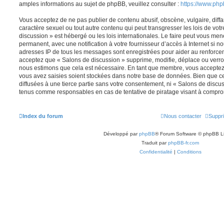
amples informations au sujet de phpBB, veuillez consulter :
https://www.ph
Vous acceptez de ne pas publier de contenu abusif, obscène, vulgaire, diff
caractère sexuel ou tout autre contenu qui peut transgresser les lois de vot
discussion » est hébergé ou les lois internationales. Le faire peut vous m
permanent, avec une notification à votre fournisseur d’accès à Internet si n
adresses IP de tous les messages sont enregistrées pour aider au renforce
acceptez que « Salons de discussion » supprime, modifie, déplace ou verrou
nous estimons que cela est nécessaire. En tant que membre, vous acceptez 
vous avez saisies soient stockées dans notre base de données. Bien que ce
diffusées à une tierce partie sans votre consentement, ni « Salons de discu
tenus comme responsables en cas de tentative de piratage visant à compro
Index du forum
Nous contacter
Suppri
Développé par
phpBB
® Forum Software © phpBB L
Traduit par
phpBB-fr.com
Confidentialité
|
Conditions