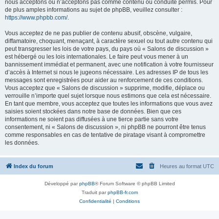
nous acceptons ou n’acceptons pas comme contenu ou conduite permis. Pour
de plus amples informations au sujet de phpBB, veuillez consulter :
https://www.phpbb.com/
.
Vous acceptez de ne pas publier de contenu abusif, obscène, vulgaire,
diffamatoire, choquant, menaçant, à caractère sexuel ou tout autre contenu qui
peut transgresser les lois de votre pays, du pays où « Salons de discussion »
est hébergé ou les lois internationales. Le faire peut vous mener à un
bannissement immédiat et permanent, avec une notification à votre fournisseur
d’accès à Internet si nous le jugeons nécessaire. Les adresses IP de tous les
messages sont enregistrées pour aider au renforcement de ces conditions.
Vous acceptez que « Salons de discussion » supprime, modifie, déplace ou
verrouille n’importe quel sujet lorsque nous estimons que cela est nécessaire.
En tant que membre, vous acceptez que toutes les informations que vous avez
saisies soient stockées dans notre base de données. Bien que ces
informations ne soient pas diffusées à une tierce partie sans votre
consentement, ni « Salons de discussion », ni phpBB ne pourront être tenus
comme responsables en cas de tentative de piratage visant à compromettre
les données.
Index du forum
Heures au format
UTC
Développé par
phpBB
® Forum Software © phpBB Limited
Traduit par
phpBB-fr.com
Confidentialité
|
Conditions