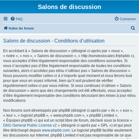
Salons de discussion
FAQ
Connexion
R
Index du forum
e
Salons de discussion - Conditions d’utilisation
c
h
En accédant à « Salons de discussion » (désigné ci-après par « nous »,
« notre », « nos », « Salons de discussion », « http://sondeslocales.fr/phpbb »),
e
vous acceptez d’être légalement responsable des conditions suivantes. Si
r
vous n’acceptez pas d’être légalement responsable de toutes les conditions
suivantes, alors n’accédez pas et/ou n’utilisez pas « Salons de discussion ».
c
Nous pouvons modifier celles-ci à n’importe quel moment et nous ferons tout
h
pour que vous en soyez informé, bien qu’il soit prudent de vérifier
régulièrement celles-ci par vous-même. Si vous continuez d’utiliser « Salons
e
de discussion » alors que des changements ont été effectués, vous acceptez
r
d’être légalement responsable des conditions découlant des mises à jour et/ou
modifications.
Nos forums sont développés par phpBB (désigné ci-après par « ils », « eux »,
« leur », « logiciel phpBB », « www.phpbb.com », « phpBB Limited »,
« Équipes phpBB ») qui est un script libre de forum, déclaré sous la licence «
GNU General Public License v2
» (désigné ci-après par « GPL ») et qui peut
être téléchargé depuis
www.phpbb.com
. Le logiciel phpBB facilite seulement
les discussions sur Internet. phpBB Limited n’est pas responsable de ce que