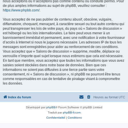
nous acceptons ou n’acceptons pas comme contenu ou conduite permis. Pour
de plus amples informations au sujet de phpBB, veuillez consulter :
https://www.phpbb.com/
.
Vous acceptez de ne pas publier de contenu abusif, obscène, vulgaire,
diffamatoire, choquant, menaçant, à caractère sexuel ou tout autre contenu qui
peut transgresser les lois de votre pays, du pays où « Salons de discussion »
est hébergé ou les lois internationales. Le faire peut vous mener à un
bannissement immédiat et permanent, avec une notification à votre fournisseur
d’accès à Internet si nous le jugeons nécessaire. Les adresses IP de tous les
messages sont enregistrées pour aider au renforcement de ces conditions.
Vous acceptez que « Salons de discussion » supprime, modifie, déplace ou
verrouille n’importe quel sujet lorsque nous estimons que cela est nécessaire.
En tant que membre, vous acceptez que toutes les informations que vous avez
saisies soient stockées dans notre base de données. Bien que ces
informations ne soient pas diffusées à une tierce partie sans votre
consentement, ni « Salons de discussion », ni phpBB ne pourront être tenus
comme responsables en cas de tentative de piratage visant à compromettre
les données.
Index du forum
Heures au format
UTC
Développé par
phpBB
® Forum Software © phpBB Limited
Traduit par
phpBB-fr.com
Confidentialité
|
Conditions