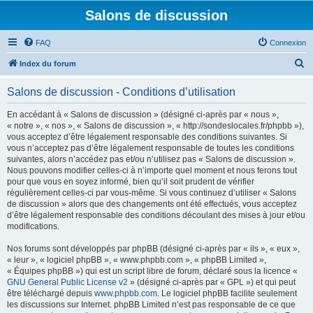
Salons de discussion
FAQ
Connexion
R
Index du forum
e
Salons de discussion - Conditions d’utilisation
c
h
En accédant à « Salons de discussion » (désigné ci-après par « nous »,
« notre », « nos », « Salons de discussion », « http://sondeslocales.fr/phpbb »),
e
vous acceptez d’être légalement responsable des conditions suivantes. Si
r
vous n’acceptez pas d’être légalement responsable de toutes les conditions
suivantes, alors n’accédez pas et/ou n’utilisez pas « Salons de discussion ».
c
Nous pouvons modifier celles-ci à n’importe quel moment et nous ferons tout
h
pour que vous en soyez informé, bien qu’il soit prudent de vérifier
régulièrement celles-ci par vous-même. Si vous continuez d’utiliser « Salons
e
de discussion » alors que des changements ont été effectués, vous acceptez
r
d’être légalement responsable des conditions découlant des mises à jour et/ou
modifications.
Nos forums sont développés par phpBB (désigné ci-après par « ils », « eux »,
« leur », « logiciel phpBB », « www.phpbb.com », « phpBB Limited »,
« Équipes phpBB ») qui est un script libre de forum, déclaré sous la licence «
GNU General Public License v2
» (désigné ci-après par « GPL ») et qui peut
être téléchargé depuis
www.phpbb.com
. Le logiciel phpBB facilite seulement
les discussions sur Internet. phpBB Limited n’est pas responsable de ce que