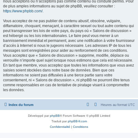
nous acceptons ou n’acceptons pas comme contenu ou conduite permis. Pour
de plus amples informations au sujet de phpBB, veuillez consulter :
https://www.phpbb.com/
.
Vous acceptez de ne pas publier de contenu abusif, obscène, vulgaire,
diffamatoire, choquant, menaçant, à caractère sexuel ou tout autre contenu qui
peut transgresser les lois de votre pays, du pays où « Salons de discussion »
est hébergé ou les lois internationales. Le faire peut vous mener à un
bannissement immédiat et permanent, avec une notification à votre fournisseur
d’accès à Internet si nous le jugeons nécessaire. Les adresses IP de tous les
messages sont enregistrées pour aider au renforcement de ces conditions.
Vous acceptez que « Salons de discussion » supprime, modifie, déplace ou
verrouille n’importe quel sujet lorsque nous estimons que cela est nécessaire.
En tant que membre, vous acceptez que toutes les informations que vous avez
saisies soient stockées dans notre base de données. Bien que ces
informations ne soient pas diffusées à une tierce partie sans votre
consentement, ni « Salons de discussion », ni phpBB ne pourront être tenus
comme responsables en cas de tentative de piratage visant à compromettre
les données.
Index du forum
Heures au format
UTC
Développé par
phpBB
® Forum Software © phpBB Limited
Traduit par
phpBB-fr.com
Confidentialité
|
Conditions