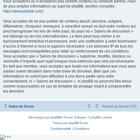
nous acceptons ou n’acceptons pas comme contenu ou conduite permis. Pour
de plus amples informations au sujet de phpBB, veuillez consulter :
https://www.phpbb.com/
.
Vous acceptez de ne pas publier de contenu abusif, obscène, vulgaire,
diffamatoire, choquant, menaçant, à caractère sexuel ou tout autre contenu qui
peut transgresser les lois de votre pays, du pays où « Salons de discussion »
est hébergé ou les lois internationales. Le faire peut vous mener à un
bannissement immédiat et permanent, avec une notification à votre fournisseur
d’accès à Internet si nous le jugeons nécessaire. Les adresses IP de tous les
messages sont enregistrées pour aider au renforcement de ces conditions.
Vous acceptez que « Salons de discussion » supprime, modifie, déplace ou
verrouille n’importe quel sujet lorsque nous estimons que cela est nécessaire.
En tant que membre, vous acceptez que toutes les informations que vous avez
saisies soient stockées dans notre base de données. Bien que ces
informations ne soient pas diffusées à une tierce partie sans votre
consentement, ni « Salons de discussion », ni phpBB ne pourront être tenus
comme responsables en cas de tentative de piratage visant à compromettre
les données.
Index du forum
Heures au format
UTC
Développé par
phpBB
® Forum Software © phpBB Limited
Traduit par
phpBB-fr.com
Confidentialité
|
Conditions