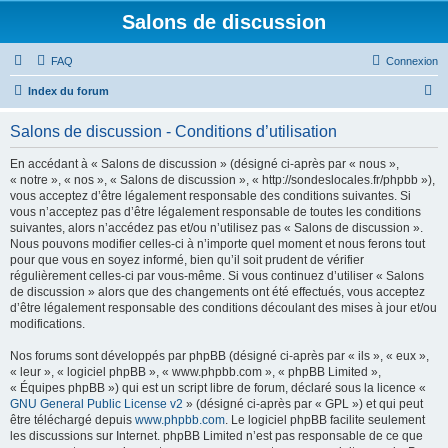
Salons de discussion
FAQ
Connexion
R
Index du forum
e
Salons de discussion - Conditions d’utilisation
c
h
En accédant à « Salons de discussion » (désigné ci-après par « nous »,
« notre », « nos », « Salons de discussion », « http://sondeslocales.fr/phpbb »),
e
vous acceptez d’être légalement responsable des conditions suivantes. Si
r
vous n’acceptez pas d’être légalement responsable de toutes les conditions
suivantes, alors n’accédez pas et/ou n’utilisez pas « Salons de discussion ».
c
Nous pouvons modifier celles-ci à n’importe quel moment et nous ferons tout
h
pour que vous en soyez informé, bien qu’il soit prudent de vérifier
régulièrement celles-ci par vous-même. Si vous continuez d’utiliser « Salons
e
de discussion » alors que des changements ont été effectués, vous acceptez
r
d’être légalement responsable des conditions découlant des mises à jour et/ou
modifications.
Nos forums sont développés par phpBB (désigné ci-après par « ils », « eux »,
« leur », « logiciel phpBB », « www.phpbb.com », « phpBB Limited »,
« Équipes phpBB ») qui est un script libre de forum, déclaré sous la licence «
GNU General Public License v2
» (désigné ci-après par « GPL ») et qui peut
être téléchargé depuis
www.phpbb.com
. Le logiciel phpBB facilite seulement
les discussions sur Internet. phpBB Limited n’est pas responsable de ce que