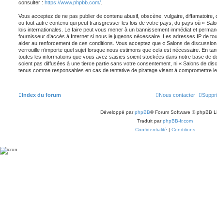
consulter :
https://www.phpbb.com/
.
Vous acceptez de ne pas publier de contenu abusif, obscène, vulgaire, diffamatoire
ou tout autre contenu qui peut transgresser les lois de votre pays, du pays où « Sal
lois internationales. Le faire peut vous mener à un bannissement immédiat et permane
fournisseur d’accès à Internet si nous le jugeons nécessaire. Les adresses IP de t
aider au renforcement de ces conditions. Vous acceptez que « Salons de discussion 
verrouille n’importe quel sujet lorsque nous estimons que cela est nécessaire. En 
toutes les informations que vous avez saisies soient stockées dans notre base de d
soient pas diffusées à une tierce partie sans votre consentement, ni « Salons de dis
tenus comme responsables en cas de tentative de piratage visant à compromettre l
Index du forum
Nous contacter
Suppri
Développé par
phpBB
® Forum Software © phpBB L
Traduit par
phpBB-fr.com
Confidentialité
|
Conditions