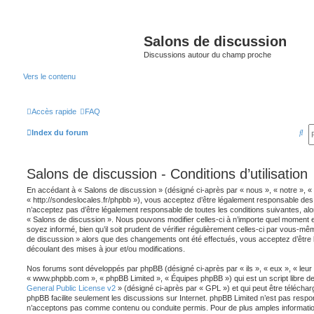
Salons de discussion
Discussions autour du champ proche
Vers le contenu
Accès rapide
FAQ
R
Index du forum
e
c
Salons de discussion - Conditions d’utilisation
h
En accédant à « Salons de discussion » (désigné ci-après par « nous », « notre », «
e
« http://sondeslocales.fr/phpbb »), vous acceptez d’être légalement responsable des
n’acceptez pas d’être légalement responsable de toutes les conditions suivantes, alo
r
« Salons de discussion ». Nous pouvons modifier celles-ci à n’importe quel moment 
soyez informé, bien qu’il soit prudent de vérifier régulièrement celles-ci par vous-mêm
c
de discussion » alors que des changements ont été effectués, vous acceptez d’être
découlant des mises à jour et/ou modifications.
h
e
Nos forums sont développés par phpBB (désigné ci-après par « ils », « eux », « leur »
« www.phpbb.com », « phpBB Limited », « Équipes phpBB ») qui est un script libre de
r
General Public License v2
» (désigné ci-après par « GPL ») et qui peut être télécha
phpBB facilite seulement les discussions sur Internet. phpBB Limited n’est pas res
n’acceptons pas comme contenu ou conduite permis. Pour de plus amples information