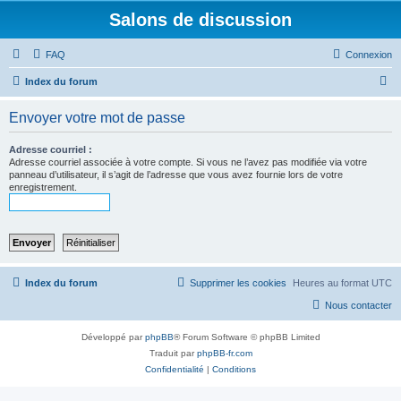
Salons de discussion
FAQ
Connexion
R
Index du forum
e
Envoyer votre mot de passe
c
h
Adresse courriel :
Adresse courriel associée à votre compte. Si vous ne l’avez pas modifiée via votre
e
panneau d’utilisateur, il s’agit de l’adresse que vous avez fournie lors de votre
enregistrement.
r
c
h
e
r
Index du forum
Supprimer les cookies
Heures au format
UTC
Nous contacter
Développé par
phpBB
® Forum Software © phpBB Limited
Traduit par
phpBB-fr.com
Confidentialité
|
Conditions