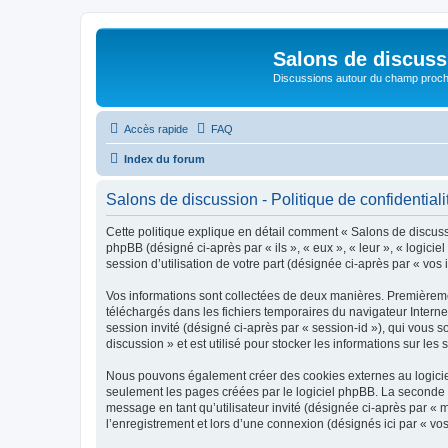
Salons de discuss
Discussions autour du champ proc
Accès rapide
FAQ
Index du forum
Salons de discussion - Politique de confidentiali
Cette politique explique en détail comment « Salons de discussio
phpBB (désigné ci-après par « ils », « eux », « leur », « logic
session d’utilisation de votre part (désignée ci-après par « vos 
Vos informations sont collectées de deux manières. Premièremen
téléchargés dans les fichiers temporaires du navigateur Internet
session invité (désigné ci-après par « session-id »), qui vous
discussion » et est utilisé pour stocker les informations sur les
Nous pouvons également créer des cookies externes au logiciel
seulement les pages créées par le logiciel phpBB. La seconde ma
message en tant qu’utilisateur invité (désignée ci-après par «
l’enregistrement et lors d’une connexion (désignés ici par « v