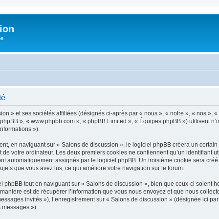
ion
he
té
n » et ses sociétés affiliées (désignés ci-après par « nous », « notre », « nos », «
iel phpBB », « www.phpbb.com », « phpBB Limited », « Équipes phpBB ») utilisent n’
informations »).
t, en naviguant sur « Salons de discussion », le logiciel phpBB créera un certain n
 de votre ordinateur. Les deux premiers cookies ne contiennent qu’un identifiant util
 sont automatiquement assignés par le logiciel phpBB. Un troisième cookie sera créé
 sujets que vous avez lus, ce qui améliore votre navigation sur le forum.
 phpBB tout en naviguant sur « Salons de discussion », bien que ceux-ci soient ho
nière est de récupérer l’information que vous nous envoyez et que nous collectons. 
 messages invités »), l’enregistrement sur « Salons de discussion » (désignée ici 
os messages »).