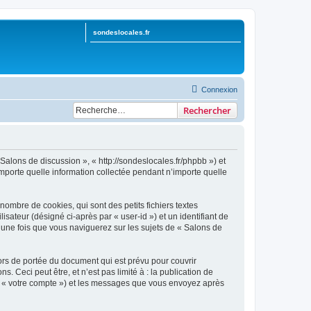
sondeslocales.fr
Connexion
Rechercher
 Salons de discussion », « http://sondeslocales.fr/phpbb ») et
importe quelle information collectée pendant n’importe quelle
ombre de cookies, qui sont des petits fichiers textes
isateur (désigné ci-après par « user-id ») et un identifiant de
 une fois que vous naviguerez sur les sujets de « Salons de
rs de portée du document qui est prévu pour couvrir
Ceci peut être, et n’est pas limité à : la publication de
par « votre compte ») et les messages que vous envoyez après