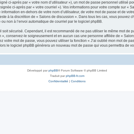
gné ci-après par « votre nom d’utilisateur »), un mot de passe personnel utilisé po
signée ci-après par « votre courriel »). Vos informations pour votre compte sur « Sa
nformation en-dehors de votre nom d’utilisateur, de votre mot de passe et de votr
reste à la discrétion de « Salons de discussion ». Dans tous les cas, vous pouvez c
 ou non à l’envoi automatique de courriel par le logiciel phpBB.
l soit sécurisé. Cependant, il est recommandé de ne pas utiliser le même mot de pas
n », conservez-le soigneusement et en aucun cas une personne affiliée de « Salons
 votre mot de passe, vous pouvez utiliser la fonction « J’ai oublié mon mot de pa
, alors le logiciel phpBB générera un nouveau mot de passe qui vous permettra de v
Développé par
phpBB
® Forum Software © phpBB Limited
Traduit par
phpBB-fr.com
Confidentialité
|
Conditions