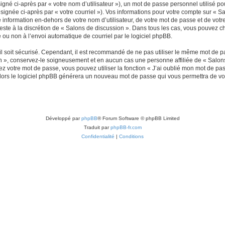
gné ci-après par « votre nom d’utilisateur »), un mot de passe personnel utilisé po
signée ci-après par « votre courriel »). Vos informations pour votre compte sur « Sa
nformation en-dehors de votre nom d’utilisateur, de votre mot de passe et de votr
reste à la discrétion de « Salons de discussion ». Dans tous les cas, vous pouvez c
 ou non à l’envoi automatique de courriel par le logiciel phpBB.
l soit sécurisé. Cependant, il est recommandé de ne pas utiliser le même mot de pas
n », conservez-le soigneusement et en aucun cas une personne affiliée de « Salons
 votre mot de passe, vous pouvez utiliser la fonction « J’ai oublié mon mot de pa
, alors le logiciel phpBB générera un nouveau mot de passe qui vous permettra de v
Développé par
phpBB
® Forum Software © phpBB Limited
Traduit par
phpBB-fr.com
Confidentialité
|
Conditions