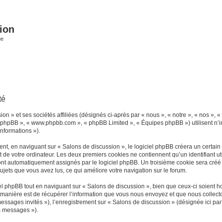
ion
he
té
n » et ses sociétés affiliées (désignés ci-après par « nous », « notre », « nos », «
iel phpBB », « www.phpbb.com », « phpBB Limited », « Équipes phpBB ») utilisent n’
informations »).
t, en naviguant sur « Salons de discussion », le logiciel phpBB créera un certain n
 de votre ordinateur. Les deux premiers cookies ne contiennent qu’un identifiant util
 sont automatiquement assignés par le logiciel phpBB. Un troisième cookie sera créé
 sujets que vous avez lus, ce qui améliore votre navigation sur le forum.
 phpBB tout en naviguant sur « Salons de discussion », bien que ceux-ci soient ho
nière est de récupérer l’information que vous nous envoyez et que nous collectons. 
 messages invités »), l’enregistrement sur « Salons de discussion » (désignée ici 
os messages »).