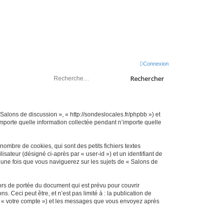
sondeslocales.fr
Connexion
Rechercher
 Salons de discussion », « http://sondeslocales.fr/phpbb ») et
importe quelle information collectée pendant n’importe quelle
ombre de cookies, qui sont des petits fichiers textes
isateur (désigné ci-après par « user-id ») et un identifiant de
 une fois que vous naviguerez sur les sujets de « Salons de
rs de portée du document qui est prévu pour couvrir
Ceci peut être, et n’est pas limité à : la publication de
par « votre compte ») et les messages que vous envoyez après