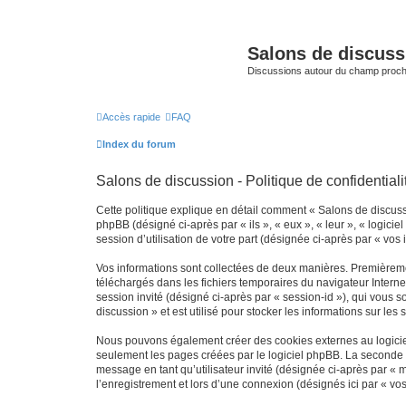
Salons de discuss
Discussions autour du champ proc
Accès rapide
FAQ
Index du forum
Salons de discussion - Politique de confidentiali
Cette politique explique en détail comment « Salons de discussio
phpBB (désigné ci-après par « ils », « eux », « leur », « logic
session d’utilisation de votre part (désignée ci-après par « vos 
Vos informations sont collectées de deux manières. Premièremen
téléchargés dans les fichiers temporaires du navigateur Internet
session invité (désigné ci-après par « session-id »), qui vous
discussion » et est utilisé pour stocker les informations sur les
Nous pouvons également créer des cookies externes au logiciel
seulement les pages créées par le logiciel phpBB. La seconde ma
message en tant qu’utilisateur invité (désignée ci-après par «
l’enregistrement et lors d’une connexion (désignés ici par « v