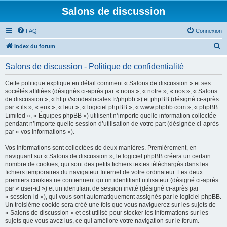
Salons de discussion
FAQ
Connexion
R
Index du forum
e
Salons de discussion - Politique de confidentialité
c
h
Cette politique explique en détail comment « Salons de discussion » et ses
sociétés affiliées (désignés ci-après par « nous », « notre », « nos », « Salons
e
de discussion », « http://sondeslocales.fr/phpbb ») et phpBB (désigné ci-après
r
par « ils », « eux », « leur », « logiciel phpBB », « www.phpbb.com », « phpBB
Limited », « Équipes phpBB ») utilisent n’importe quelle information collectée
c
pendant n’importe quelle session d’utilisation de votre part (désignée ci-après
h
par « vos informations »).
e
Vos informations sont collectées de deux manières. Premièrement, en
r
naviguant sur « Salons de discussion », le logiciel phpBB créera un certain
nombre de cookies, qui sont des petits fichiers textes téléchargés dans les
fichiers temporaires du navigateur Internet de votre ordinateur. Les deux
premiers cookies ne contiennent qu’un identifiant utilisateur (désigné ci-après
par « user-id ») et un identifiant de session invité (désigné ci-après par
« session-id »), qui vous sont automatiquement assignés par le logiciel phpBB.
Un troisième cookie sera créé une fois que vous naviguerez sur les sujets de
« Salons de discussion » et est utilisé pour stocker les informations sur les
sujets que vous avez lus, ce qui améliore votre navigation sur le forum.