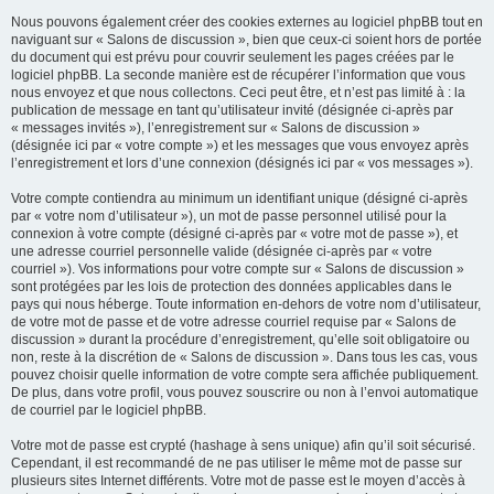
Nous pouvons également créer des cookies externes au logiciel phpBB tout en
naviguant sur « Salons de discussion », bien que ceux-ci soient hors de portée
du document qui est prévu pour couvrir seulement les pages créées par le
logiciel phpBB. La seconde manière est de récupérer l’information que vous
nous envoyez et que nous collectons. Ceci peut être, et n’est pas limité à : la
publication de message en tant qu’utilisateur invité (désignée ci-après par
« messages invités »), l’enregistrement sur « Salons de discussion »
(désignée ici par « votre compte ») et les messages que vous envoyez après
l’enregistrement et lors d’une connexion (désignés ici par « vos messages »).
Votre compte contiendra au minimum un identifiant unique (désigné ci-après
par « votre nom d’utilisateur »), un mot de passe personnel utilisé pour la
connexion à votre compte (désigné ci-après par « votre mot de passe »), et
une adresse courriel personnelle valide (désignée ci-après par « votre
courriel »). Vos informations pour votre compte sur « Salons de discussion »
sont protégées par les lois de protection des données applicables dans le
pays qui nous héberge. Toute information en-dehors de votre nom d’utilisateur,
de votre mot de passe et de votre adresse courriel requise par « Salons de
discussion » durant la procédure d’enregistrement, qu’elle soit obligatoire ou
non, reste à la discrétion de « Salons de discussion ». Dans tous les cas, vous
pouvez choisir quelle information de votre compte sera affichée publiquement.
De plus, dans votre profil, vous pouvez souscrire ou non à l’envoi automatique
de courriel par le logiciel phpBB.
Votre mot de passe est crypté (hashage à sens unique) afin qu’il soit sécurisé.
Cependant, il est recommandé de ne pas utiliser le même mot de passe sur
plusieurs sites Internet différents. Votre mot de passe est le moyen d’accès à