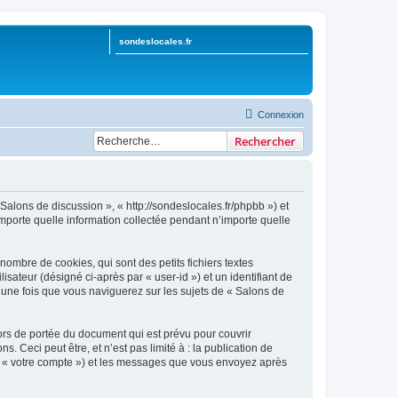
sondeslocales.fr
Connexion
Rechercher
 Salons de discussion », « http://sondeslocales.fr/phpbb ») et
importe quelle information collectée pendant n’importe quelle
ombre de cookies, qui sont des petits fichiers textes
isateur (désigné ci-après par « user-id ») et un identifiant de
 une fois que vous naviguerez sur les sujets de « Salons de
rs de portée du document qui est prévu pour couvrir
Ceci peut être, et n’est pas limité à : la publication de
par « votre compte ») et les messages que vous envoyez après