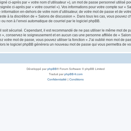
gné ci-après par « votre nom d’utilisateur »), un mot de passe personnel utilisé po
signée ci-après par « votre courriel »). Vos informations pour votre compte sur « Sa
nformation en-dehors de votre nom d’utilisateur, de votre mot de passe et de votr
reste à la discrétion de « Salons de discussion ». Dans tous les cas, vous pouvez c
 ou non à l’envoi automatique de courriel par le logiciel phpBB.
l soit sécurisé. Cependant, il est recommandé de ne pas utiliser le même mot de pas
n », conservez-le soigneusement et en aucun cas une personne affiliée de « Salons
 votre mot de passe, vous pouvez utiliser la fonction « J’ai oublié mon mot de pa
, alors le logiciel phpBB générera un nouveau mot de passe qui vous permettra de v
Développé par
phpBB
® Forum Software © phpBB Limited
Traduit par
phpBB-fr.com
Confidentialité
|
Conditions