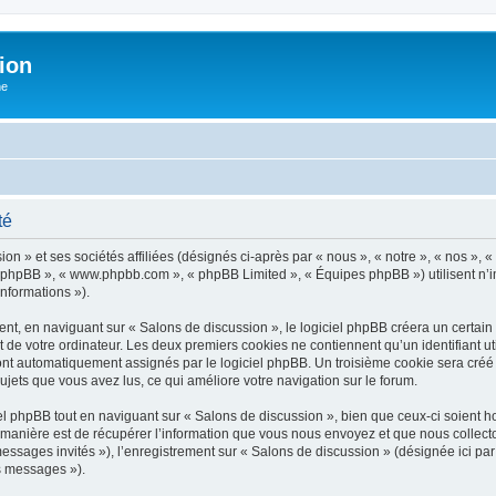
ion
he
té
n » et ses sociétés affiliées (désignés ci-après par « nous », « notre », « nos », «
iel phpBB », « www.phpbb.com », « phpBB Limited », « Équipes phpBB ») utilisent n’
informations »).
t, en naviguant sur « Salons de discussion », le logiciel phpBB créera un certain n
 de votre ordinateur. Les deux premiers cookies ne contiennent qu’un identifiant util
 sont automatiquement assignés par le logiciel phpBB. Un troisième cookie sera créé
 sujets que vous avez lus, ce qui améliore votre navigation sur le forum.
 phpBB tout en naviguant sur « Salons de discussion », bien que ceux-ci soient ho
nière est de récupérer l’information que vous nous envoyez et que nous collectons. 
 messages invités »), l’enregistrement sur « Salons de discussion » (désignée ici 
os messages »).