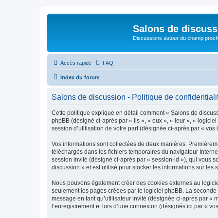
Salons de discuss
Discussions autour du champ proc
Accès rapide
FAQ
Index du forum
Salons de discussion - Politique de confidentiali
Cette politique explique en détail comment « Salons de discussio
phpBB (désigné ci-après par « ils », « eux », « leur », « logic
session d’utilisation de votre part (désignée ci-après par « vos 
Vos informations sont collectées de deux manières. Premièremen
téléchargés dans les fichiers temporaires du navigateur Internet
session invité (désigné ci-après par « session-id »), qui vous
discussion » et est utilisé pour stocker les informations sur les
Nous pouvons également créer des cookies externes au logiciel
seulement les pages créées par le logiciel phpBB. La seconde ma
message en tant qu’utilisateur invité (désignée ci-après par «
l’enregistrement et lors d’une connexion (désignés ici par « v