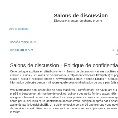
Salons de discussion
Discussions autour du champ proche
Vers le contenu
Accès rapide
FAQ
R
Index du forum
e
c
Salons de discussion - Politique de confidential
h
Cette politique explique en détail comment « Salons de discussion » et ses sociétés a
e
« notre », « nos », « Salons de discussion », « http://sondeslocales.fr/phpbb ») et ph
« eux », « leur », « logiciel phpBB », « www.phpbb.com », « phpBB Limited », « Équipe
r
information collectée pendant n’importe quelle session d’utilisation de votre part (dés
c
Vos informations sont collectées de deux manières. Premièrement, en naviguant sur « 
phpBB créera un certain nombre de cookies, qui sont des petits fichiers textes téléc
h
navigateur Internet de votre ordinateur. Les deux premiers cookies ne contiennent qu’un
e
après par « user-id ») et un identifiant de session invité (désigné ci-après par « ses
assignés par le logiciel phpBB. Un troisième cookie sera créé une fois que vous navi
r
discussion » et est utilisé pour stocker les informations sur les sujets que vous avez 
le forum.