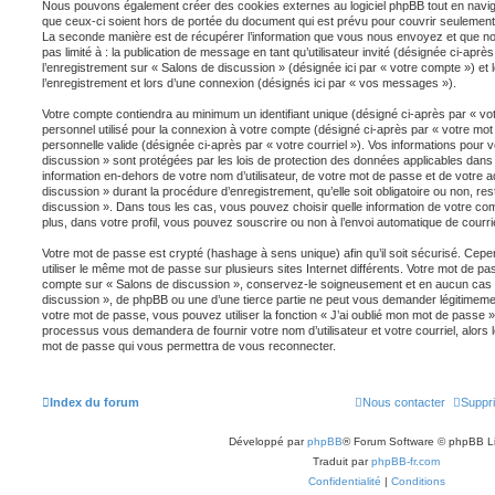
Nous pouvons également créer des cookies externes au logiciel phpBB tout en navig
que ceux-ci soient hors de portée du document qui est prévu pour couvrir seulement 
La seconde manière est de récupérer l’information que vous nous envoyez et que nous
pas limité à : la publication de message en tant qu’utilisateur invité (désignée ci-apr
l’enregistrement sur « Salons de discussion » (désignée ici par « votre compte ») 
l’enregistrement et lors d’une connexion (désignés ici par « vos messages »).
Votre compte contiendra au minimum un identifiant unique (désigné ci-après par « vot
personnel utilisé pour la connexion à votre compte (désigné ci-après par « votre mot
personnelle valide (désignée ci-après par « votre courriel »). Vos informations pour
discussion » sont protégées par les lois de protection des données applicables dans
information en-dehors de votre nom d’utilisateur, de votre mot de passe et de votre 
discussion » durant la procédure d’enregistrement, qu’elle soit obligatoire ou non, res
discussion ». Dans tous les cas, vous pouvez choisir quelle information de votre co
plus, dans votre profil, vous pouvez souscrire ou non à l’envoi automatique de courrie
Votre mot de passe est crypté (hashage à sens unique) afin qu’il soit sécurisé. Cep
utiliser le même mot de passe sur plusieurs sites Internet différents. Votre mot de p
compte sur « Salons de discussion », conservez-le soigneusement et en aucun cas u
discussion », de phpBB ou une d’une tierce partie ne peut vous demander légitimeme
votre mot de passe, vous pouvez utiliser la fonction « J’ai oublié mon mot de passe » 
processus vous demandera de fournir votre nom d’utilisateur et votre courriel, alors
mot de passe qui vous permettra de vous reconnecter.
Index du forum
Nous contacter
Suppri
Développé par
phpBB
® Forum Software © phpBB L
Traduit par
phpBB-fr.com
Confidentialité
|
Conditions