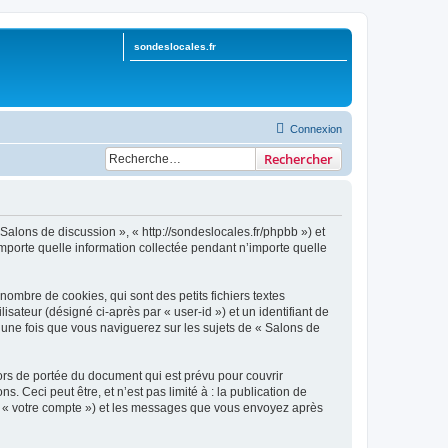
sondeslocales.fr
Connexion
Rechercher
 Salons de discussion », « http://sondeslocales.fr/phpbb ») et
importe quelle information collectée pendant n’importe quelle
ombre de cookies, qui sont des petits fichiers textes
isateur (désigné ci-après par « user-id ») et un identifiant de
 une fois que vous naviguerez sur les sujets de « Salons de
rs de portée du document qui est prévu pour couvrir
Ceci peut être, et n’est pas limité à : la publication de
par « votre compte ») et les messages que vous envoyez après