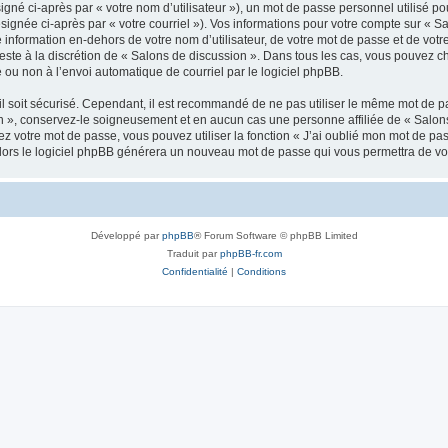
gné ci-après par « votre nom d’utilisateur »), un mot de passe personnel utilisé po
signée ci-après par « votre courriel »). Vos informations pour votre compte sur « Sa
nformation en-dehors de votre nom d’utilisateur, de votre mot de passe et de votr
reste à la discrétion de « Salons de discussion ». Dans tous les cas, vous pouvez c
 ou non à l’envoi automatique de courriel par le logiciel phpBB.
l soit sécurisé. Cependant, il est recommandé de ne pas utiliser le même mot de pas
n », conservez-le soigneusement et en aucun cas une personne affiliée de « Salons
 votre mot de passe, vous pouvez utiliser la fonction « J’ai oublié mon mot de pa
, alors le logiciel phpBB générera un nouveau mot de passe qui vous permettra de v
Développé par
phpBB
® Forum Software © phpBB Limited
Traduit par
phpBB-fr.com
Confidentialité
|
Conditions