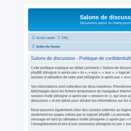
Salons de discuss
Discussions autour du champ proc
Accès rapide
FAQ
Index du forum
Salons de discussion - Politique de confidentiali
Cette politique explique en détail comment « Salons de discussio
phpBB (désigné ci-après par « ils », « eux », « leur », « logic
session d’utilisation de votre part (désignée ci-après par « vos 
Vos informations sont collectées de deux manières. Premièremen
téléchargés dans les fichiers temporaires du navigateur Internet
session invité (désigné ci-après par « session-id »), qui vous
discussion » et est utilisé pour stocker les informations sur les
Nous pouvons également créer des cookies externes au logiciel
seulement les pages créées par le logiciel phpBB. La seconde ma
message en tant qu’utilisateur invité (désignée ci-après par «
l’enregistrement et lors d’une connexion (désignés ici par « v