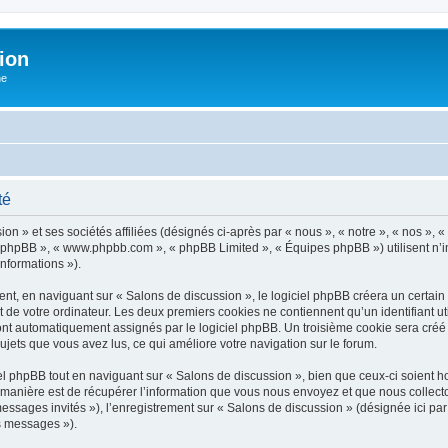
ion
he
té
n » et ses sociétés affiliées (désignés ci-après par « nous », « notre », « nos », «
iel phpBB », « www.phpbb.com », « phpBB Limited », « Équipes phpBB ») utilisent n’
informations »).
t, en naviguant sur « Salons de discussion », le logiciel phpBB créera un certain n
 de votre ordinateur. Les deux premiers cookies ne contiennent qu’un identifiant util
 sont automatiquement assignés par le logiciel phpBB. Un troisième cookie sera créé
 sujets que vous avez lus, ce qui améliore votre navigation sur le forum.
 phpBB tout en naviguant sur « Salons de discussion », bien que ceux-ci soient ho
nière est de récupérer l’information que vous nous envoyez et que nous collectons. 
 messages invités »), l’enregistrement sur « Salons de discussion » (désignée ici 
os messages »).