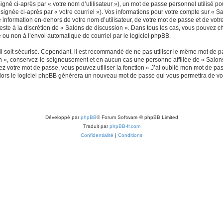
gné ci-après par « votre nom d’utilisateur »), un mot de passe personnel utilisé po
signée ci-après par « votre courriel »). Vos informations pour votre compte sur « Sa
nformation en-dehors de votre nom d’utilisateur, de votre mot de passe et de votr
reste à la discrétion de « Salons de discussion ». Dans tous les cas, vous pouvez c
 ou non à l’envoi automatique de courriel par le logiciel phpBB.
l soit sécurisé. Cependant, il est recommandé de ne pas utiliser le même mot de pas
n », conservez-le soigneusement et en aucun cas une personne affiliée de « Salons
 votre mot de passe, vous pouvez utiliser la fonction « J’ai oublié mon mot de pa
, alors le logiciel phpBB générera un nouveau mot de passe qui vous permettra de v
Développé par
phpBB
® Forum Software © phpBB Limited
Traduit par
phpBB-fr.com
Confidentialité
|
Conditions