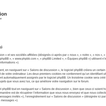
ion
he
té
n » et ses sociétés affiliées (désignés ci-après par « nous », « notre », « nos », «
iel phpBB », « www.phpbb.com », « phpBB Limited », « Équipes phpBB ») utilisent n’
informations »).
t, en naviguant sur « Salons de discussion », le logiciel phpBB créera un certain n
 de votre ordinateur. Les deux premiers cookies ne contiennent qu’un identifiant util
 sont automatiquement assignés par le logiciel phpBB. Un troisième cookie sera créé
 sujets que vous avez lus, ce qui améliore votre navigation sur le forum.
 phpBB tout en naviguant sur « Salons de discussion », bien que ceux-ci soient ho
nière est de récupérer l’information que vous nous envoyez et que nous collectons. 
 messages invités »), l’enregistrement sur « Salons de discussion » (désignée ici 
os messages »).