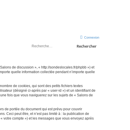
sondeslocales.fr
Connexion
Rechercher
 Salons de discussion », « http://sondeslocales.fr/phpbb ») et
importe quelle information collectée pendant n’importe quelle
ombre de cookies, qui sont des petits fichiers textes
isateur (désigné ci-après par « user-id ») et un identifiant de
 une fois que vous naviguerez sur les sujets de « Salons de
rs de portée du document qui est prévu pour couvrir
Ceci peut être, et n’est pas limité à : la publication de
par « votre compte ») et les messages que vous envoyez après