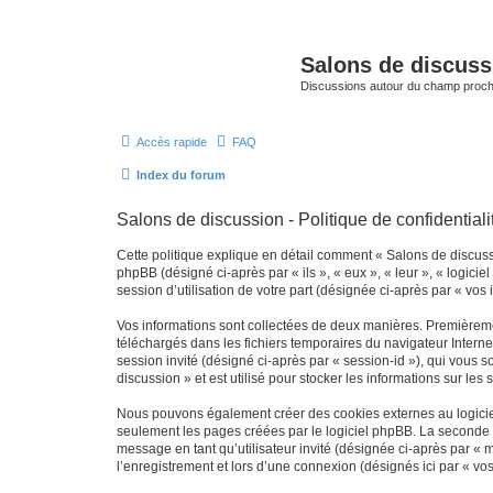
Salons de discuss
Discussions autour du champ proc
Accès rapide
FAQ
Index du forum
Salons de discussion - Politique de confidentiali
Cette politique explique en détail comment « Salons de discussio
phpBB (désigné ci-après par « ils », « eux », « leur », « logic
session d’utilisation de votre part (désignée ci-après par « vos 
Vos informations sont collectées de deux manières. Premièremen
téléchargés dans les fichiers temporaires du navigateur Internet
session invité (désigné ci-après par « session-id »), qui vous
discussion » et est utilisé pour stocker les informations sur les
Nous pouvons également créer des cookies externes au logiciel
seulement les pages créées par le logiciel phpBB. La seconde ma
message en tant qu’utilisateur invité (désignée ci-après par «
l’enregistrement et lors d’une connexion (désignés ici par « v