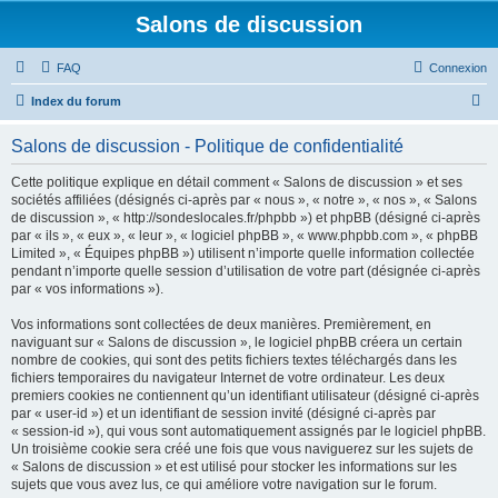
Salons de discussion
FAQ
Connexion
R
Index du forum
e
Salons de discussion - Politique de confidentialité
c
h
Cette politique explique en détail comment « Salons de discussion » et ses
sociétés affiliées (désignés ci-après par « nous », « notre », « nos », « Salons
e
de discussion », « http://sondeslocales.fr/phpbb ») et phpBB (désigné ci-après
r
par « ils », « eux », « leur », « logiciel phpBB », « www.phpbb.com », « phpBB
Limited », « Équipes phpBB ») utilisent n’importe quelle information collectée
c
pendant n’importe quelle session d’utilisation de votre part (désignée ci-après
h
par « vos informations »).
e
Vos informations sont collectées de deux manières. Premièrement, en
r
naviguant sur « Salons de discussion », le logiciel phpBB créera un certain
nombre de cookies, qui sont des petits fichiers textes téléchargés dans les
fichiers temporaires du navigateur Internet de votre ordinateur. Les deux
premiers cookies ne contiennent qu’un identifiant utilisateur (désigné ci-après
par « user-id ») et un identifiant de session invité (désigné ci-après par
« session-id »), qui vous sont automatiquement assignés par le logiciel phpBB.
Un troisième cookie sera créé une fois que vous naviguerez sur les sujets de
« Salons de discussion » et est utilisé pour stocker les informations sur les
sujets que vous avez lus, ce qui améliore votre navigation sur le forum.