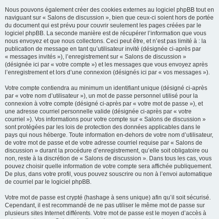
Nous pouvons également créer des cookies externes au logiciel phpBB tout en
naviguant sur « Salons de discussion », bien que ceux-ci soient hors de portée
du document qui est prévu pour couvrir seulement les pages créées par le
logiciel phpBB. La seconde manière est de récupérer l’information que vous
nous envoyez et que nous collectons. Ceci peut être, et n’est pas limité à : la
publication de message en tant qu’utilisateur invité (désignée ci-après par
« messages invités »), l’enregistrement sur « Salons de discussion »
(désignée ici par « votre compte ») et les messages que vous envoyez après
l’enregistrement et lors d’une connexion (désignés ici par « vos messages »).
Votre compte contiendra au minimum un identifiant unique (désigné ci-après
par « votre nom d’utilisateur »), un mot de passe personnel utilisé pour la
connexion à votre compte (désigné ci-après par « votre mot de passe »), et
une adresse courriel personnelle valide (désignée ci-après par « votre
courriel »). Vos informations pour votre compte sur « Salons de discussion »
sont protégées par les lois de protection des données applicables dans le
pays qui nous héberge. Toute information en-dehors de votre nom d’utilisateur,
de votre mot de passe et de votre adresse courriel requise par « Salons de
discussion » durant la procédure d’enregistrement, qu’elle soit obligatoire ou
non, reste à la discrétion de « Salons de discussion ». Dans tous les cas, vous
pouvez choisir quelle information de votre compte sera affichée publiquement.
De plus, dans votre profil, vous pouvez souscrire ou non à l’envoi automatique
de courriel par le logiciel phpBB.
Votre mot de passe est crypté (hashage à sens unique) afin qu’il soit sécurisé.
Cependant, il est recommandé de ne pas utiliser le même mot de passe sur
plusieurs sites Internet différents. Votre mot de passe est le moyen d’accès à