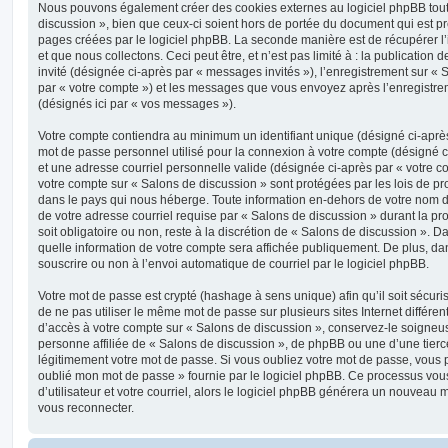
Nous pouvons également créer des cookies externes au logiciel phpBB tout
discussion », bien que ceux-ci soient hors de portée du document qui est p
pages créées par le logiciel phpBB. La seconde manière est de récupérer 
et que nous collectons. Ceci peut être, et n’est pas limité à : la publication 
invité (désignée ci-après par « messages invités »), l’enregistrement sur « 
par « votre compte ») et les messages que vous envoyez après l’enregistre
(désignés ici par « vos messages »).
Votre compte contiendra au minimum un identifiant unique (désigné ci-après 
mot de passe personnel utilisé pour la connexion à votre compte (désigné c
et une adresse courriel personnelle valide (désignée ci-après par « votre co
votre compte sur « Salons de discussion » sont protégées par les lois de p
dans le pays qui nous héberge. Toute information en-dehors de votre nom d’u
de votre adresse courriel requise par « Salons de discussion » durant la pr
soit obligatoire ou non, reste à la discrétion de « Salons de discussion ». D
quelle information de votre compte sera affichée publiquement. De plus, dan
souscrire ou non à l’envoi automatique de courriel par le logiciel phpBB.
Votre mot de passe est crypté (hashage à sens unique) afin qu’il soit sécu
de ne pas utiliser le même mot de passe sur plusieurs sites Internet différe
d’accès à votre compte sur « Salons de discussion », conservez-le soigne
personne affiliée de « Salons de discussion », de phpBB ou une d’une tier
légitimement votre mot de passe. Si vous oubliez votre mot de passe, vous po
oublié mon mot de passe » fournie par le logiciel phpBB. Ce processus vo
d’utilisateur et votre courriel, alors le logiciel phpBB générera un nouveau
vous reconnecter.