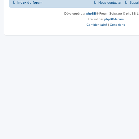
Index du forum
Nous contacter
Suppri
Développé par
phpBB
® Forum Software © phpBB L
Traduit par
phpBB-fr.com
Confidentialité
|
Conditions