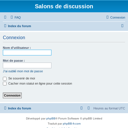
Salons de discussion
FAQ
Connexion
R
Index du forum
e
Connexion
c
h
Nom d’utilisateur :
e
r
Mot de passe :
c
J’ai oublié mon mot de passe
h
Se souvenir de moi
e
Cacher mon statut en ligne pour cette session
r
Index du forum
Heures au format
UTC
Développé par
phpBB
® Forum Software © phpBB Limited
Traduit par
phpBB-fr.com