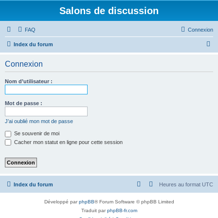
Salons de discussion
FAQ
Connexion
R
Index du forum
e
Connexion
c
h
Nom d’utilisateur :
e
r
Mot de passe :
c
J’ai oublié mon mot de passe
h
Se souvenir de moi
e
Cacher mon statut en ligne pour cette session
r
Index du forum
Heures au format
UTC
Développé par
phpBB
® Forum Software © phpBB Limited
Traduit par
phpBB-fr.com