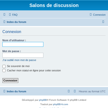
Salons de discussion
FAQ
Connexion
R
Index du forum
e
Connexion
c
h
Nom d’utilisateur :
e
r
Mot de passe :
c
J’ai oublié mon mot de passe
h
Se souvenir de moi
e
Cacher mon statut en ligne pour cette session
r
Index du forum
Heures au format
UTC
Développé par
phpBB
® Forum Software © phpBB Limited
Traduit par
phpBB-fr.com