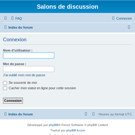
Salons de discussion
FAQ
Connexion
R
Index du forum
e
Connexion
c
h
Nom d’utilisateur :
e
r
Mot de passe :
c
J’ai oublié mon mot de passe
h
Se souvenir de moi
e
Cacher mon statut en ligne pour cette session
r
Index du forum
Heures au format
UTC
Développé par
phpBB
® Forum Software © phpBB Limited
Traduit par
phpBB-fr.com