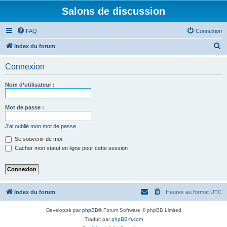
Salons de discussion
FAQ
Connexion
R
Index du forum
e
Connexion
c
h
Nom d’utilisateur :
e
r
Mot de passe :
c
J’ai oublié mon mot de passe
h
Se souvenir de moi
e
Cacher mon statut en ligne pour cette session
r
Index du forum
Heures au format
UTC
Développé par
phpBB
® Forum Software © phpBB Limited
Traduit par
phpBB-fr.com