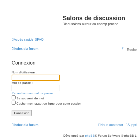
Salons de discussion
Discussions autour du champ proche
Accès rapide
FAQ
R
Index du forum
e
Connexion
c
h
Nom d’utilisateur :
e
Mot de passe :
r
c
J’ai oublié mon mot de passe
Se souvenir de moi
h
Cacher mon statut en ligne pour cette session
e
r
Index du forum
Nous contacter
Suppri
Développé par
phpBB
® Forum Software © phpBB L