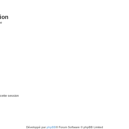
ion
he
cette session
Développé par
phpBB
® Forum Software © phpBB Limited