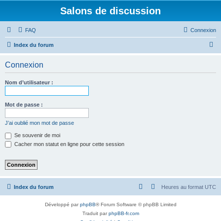
Salons de discussion
FAQ
Connexion
R
Index du forum
e
Connexion
c
h
Nom d’utilisateur :
e
r
Mot de passe :
c
J’ai oublié mon mot de passe
h
Se souvenir de moi
e
Cacher mon statut en ligne pour cette session
r
Index du forum
Heures au format
UTC
Développé par
phpBB
® Forum Software © phpBB Limited
Traduit par
phpBB-fr.com